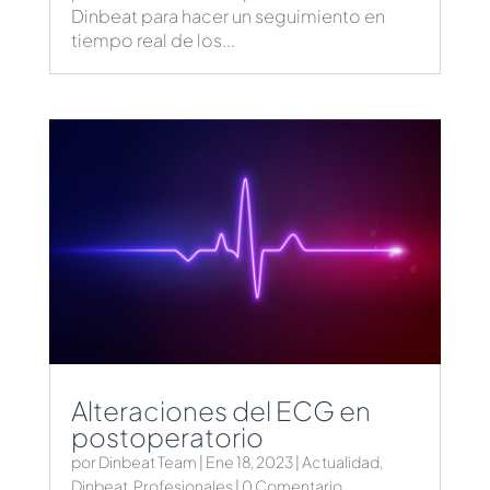
Dinbeat para hacer un seguimiento en
tiempo real de los...
Alteraciones del ECG en
postoperatorio
por
Dinbeat Team
|
Ene 18, 2023
|
Actualidad
,
Dinbeat
,
Profesionales
| 0 Comentario