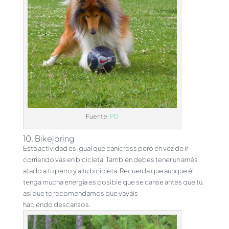
Fuente:
PD
10. Bikejoring
Esta actividad es igual que canicross pero en vez de ir
corriendo vas en bicicleta. También debes tener un arnés
atado a tu perro y a tu bicicleta. Recuerda que aunque él
tenga mucha energía es posible que se canse antes que tú,
así que te recomendamos que vayáis
haciendo descansos.