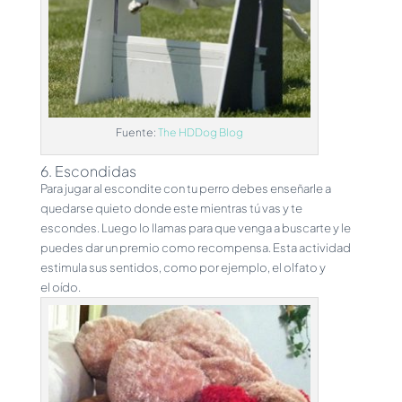
Fuente:
The HDDog Blog
6. Escondidas
Para jugar al escondite con tu perro debes enseñarle a
quedarse quieto donde este mientras tú vas y te
escondes. Luego lo llamas para que venga a buscarte y le
puedes dar un premio como recompensa. Esta actividad
estimula sus sentidos, como por ejemplo, el olfato y
el oído.