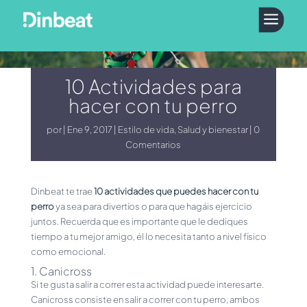
a
10 Actividades para
hacer con tu perro
por
Ene 9, 2017
Estilo de vida
,
Salud y bienestar
0
Comentarios
Dinbeat te trae
10 actividades que puedes hacer con tu
perro
ya sea para divertíos o para que hagáis ejercicio
juntos. Recuerda que es importante que le dediques
tiempo a tu mejor amigo, él lo necesita tanto a nivel físico
como emocional.
1. Canicross
Si te gusta salir a correr esta actividad puede interesarte.
Canicross consiste en salir a correr con tu perro, ambos