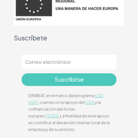
Suscríbete
Suscribirse
DINBEAT, en el marco del programa
ICEX
NEXT
, cuenta con el apoyo del
ICEX
y la
cofinanciación del fondo
europeo
FEDER
.
La finalidad de este apoyo
es contribuir al desarrollo internacional de la
empresa y de su entorno.