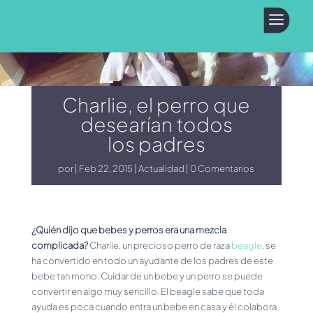
a
Charlie, el perro que
desearían todos
los padres
por
Feb 22, 2015
Actualidad
0 Comentarios
¿Quién dijo que bebes y perros era una mezcla
complicada?
Charlie, un precioso perro de raza
beagle
, se
ha convertido en todo un ayudante de los padres de este
bebe tan mono. Cuidar de un bebe y un perro se puede
convertir en algo muy sencillo. El beagle sabe que toda
ayuda es poca cuando entra un bebe en casa y él colabora