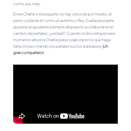
como uno más.
Entre Charlie y el pequeño no hay celos de por medio, el
perro cuida de él como un auténtico Rey. Cualquier padre
quisiera un ayudante siempre dispuesto a colaborar en el
cambio de pañales, ¿verdad?. Cuando todos rehúyen ese
momento ahí está Charlie para colaborar en lo que haga
falta, incluso tirando los pañales sucios a la basura.
¡Un
gran compañero!