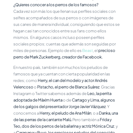
¿Quieres conocer a los perros de los famosos?
Cada vez son más los que llenan sus perfiles sociales con
selfies acompañados de sus perros o con imágenes de
sus canes de manera individual, consiguiendo que estos se
hagan casi tan conocidos entre sus fans como ellos
mismos. En algunos casos incluso poseen perfiles
sociales propios; cuentas que además son seguidas por
miles de personas. Ejemplo de ello es
Beast
, el
precioso
perro de Mark Zuckerberg, creador de Facebook.
En nuestro país, también son muchos los peludos de
famosos que ya cuentan con cierta popularidad en las
redes; como
Herry, el can del modelo y actor Andrés
Velencoso
o
Pistacho, el perro de Blanca Suárez
. Gracias
Instagram o Twitter sabemos además de
Leo, la perrita
adoptada de Màxim Huerta
o de
Cartago y Lima, algunos
de los galgos del presentador Jorge Javier Vázquez
. Y
conocemos a
Henry, el peludo de Ana Milán
; o a
Danka, una
de las perras de la cantante Malú.
Pero también a
Frida y
Teo, dos de los perros de la bailarina y actriz Mónica Cruz
; y
a
Carapapa y Buyo, los preciosos peludos del conocido