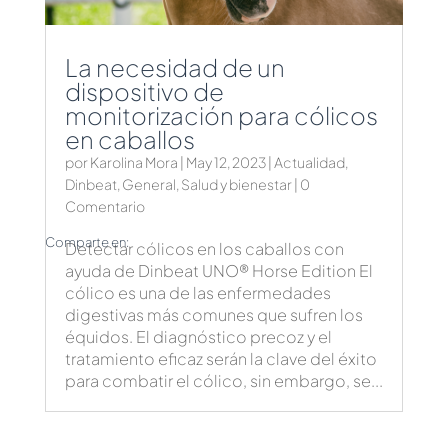
La necesidad de un
dispositivo de
monitorización para cólicos
en caballos
por
Karolina Mora
|
May 12, 2023
|
Actualidad
,
Dinbeat
,
General
,
Salud y bienestar
| 0
Comentario
Comparte en:
Detectar cólicos en los caballos con
ayuda de Dinbeat UNO® Horse Edition El
cólico es una de las enfermedades
digestivas más comunes que sufren los
équidos. El diagnóstico precoz y el
tratamiento eficaz serán la clave del éxito
para combatir el cólico, sin embargo, se...