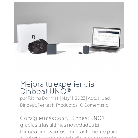
Mejora tu experiencia
Dinbeat UNO®
por
Fátima Bonmatí
|
May 11, 2023
|
Actualidad
,
Dinbeat
,
Pet tech
,
Productos
| 0 Comentario
Consigue más con tu Dinbeat UNO®
gracias a las últimas novedades En
Dinbeat innovamos constantemente para