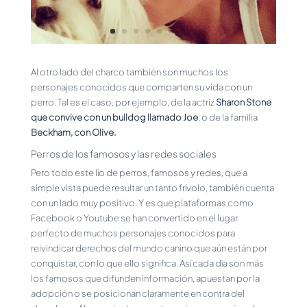
Al otro lado del charco también son muchos los
personajes conocidos que comparten su vida con un
perro. Tal es el caso, por ejemplo, de la actriz
Sharon Stone
que convive con un bulldog llamado Joe
, o de la familia
Beckham, con Olive.
Perros de los famosos y las redes sociales
Pero todo este lío de perros, famosos y redes, que a
simple vista puede resultar un tanto frívolo, también cuenta
con un lado muy positivo. Y es que plataformas como
Facebook o Youtube se han convertido en el lugar
perfecto de muchos personajes conocidos para
reivindicar derechos del mundo canino que aún están por
conquistar, con lo que ello significa. Así cada día son más
los famosos que difunden información, apuestan por la
adopción o se posicionan claramente en contra del