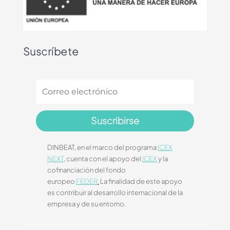
Suscríbete
Suscribirse
DINBEAT, en el marco del programa
ICEX
NEXT
, cuenta con el apoyo del
ICEX
y la
cofinanciación del fondo
europeo
FEDER
.
La finalidad de este apoyo
es contribuir al desarrollo internacional de la
empresa y de su entorno.