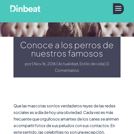
a
Conoce a los perros de
nuestros famosos
por
Nov 16, 2016
Actualidad
,
Estilo de vida
0
Comentarios
Que las mascotas son los verdaderos reyes de las redes
sociales es a día de hoy una obviedad. Cada vez es más
frecuente que orgullosos amantes de los canes se animen
a compartir fotos de sus peludos con sus contactos. En
este sentido, las celebrities no son una excepción.