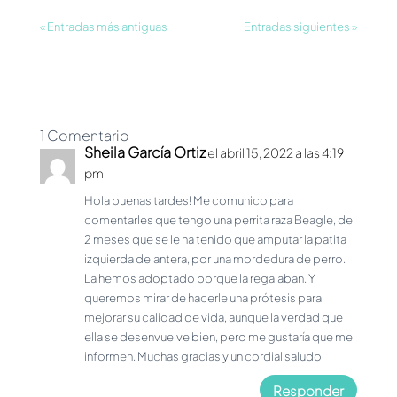
« Entradas más antiguas
Entradas siguientes »
1 Comentario
Sheila García Ortiz
el abril 15, 2022 a las 4:19
pm
Hola buenas tardes! Me comunico para
comentarles que tengo una perrita raza Beagle, de
2 meses que se le ha tenido que amputar la patita
izquierda delantera, por una mordedura de perro.
La hemos adoptado porque la regalaban. Y
queremos mirar de hacerle una prótesis para
mejorar su calidad de vida, aunque la verdad que
ella se desenvuelve bien, pero me gustaría que me
informen. Muchas gracias y un cordial saludo
Responder