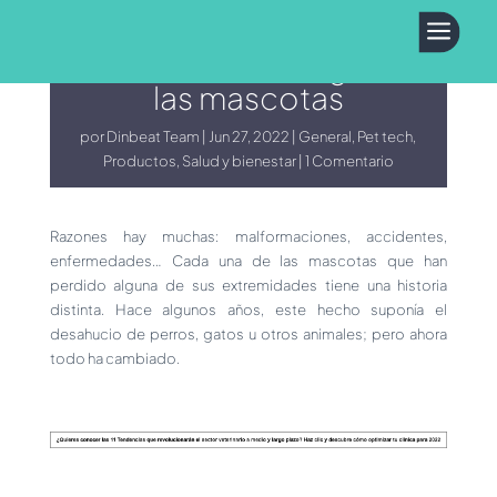
a
Prótesis 3D que
devuelven la alegría a
las mascotas
por
Dinbeat Team
Jun 27, 2022
General
,
Pet tech
,
Productos
,
Salud y bienestar
1 Comentario
Razones hay muchas: malformaciones, accidentes,
enfermedades… Cada una de las mascotas que han
perdido alguna de sus extremidades tiene una historia
distinta. Hace algunos años, este hecho suponía el
desahucio de perros, gatos u otros animales; pero ahora
todo ha cambiado.