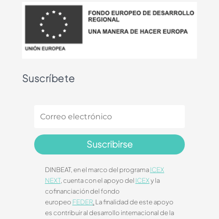
Suscríbete
Suscribirse
DINBEAT, en el marco del programa
ICEX
NEXT
, cuenta con el apoyo del
ICEX
y la
cofinanciación del fondo
europeo
FEDER
.
La finalidad de este apoyo
es contribuir al desarrollo internacional de la