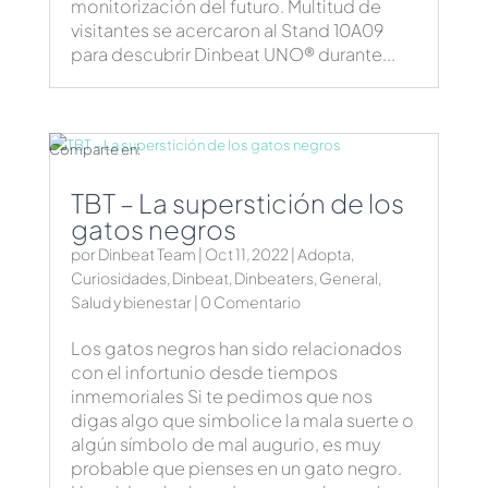
monitorización del futuro. Multitud de
visitantes se acercaron al Stand 10A09
para descubrir Dinbeat UNO® durante...
Comparte en:
TBT – La superstición de los
gatos negros
por
Dinbeat Team
|
Oct 11, 2022
|
Adopta
,
Curiosidades
,
Dinbeat
,
Dinbeaters
,
General
,
Salud y bienestar
| 0 Comentario
Los gatos negros han sido relacionados
con el infortunio desde tiempos
inmemoriales Si te pedimos que nos
digas algo que simbolice la mala suerte o
algún símbolo de mal augurio, es muy
probable que pienses en un gato negro.