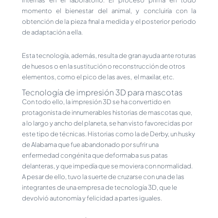
momento el bienestar del animal, y concluiría con la
obtención de la pieza final a medida y el posterior periodo
de adaptación a ella.
Esta tecnología, además, resulta de gran ayuda ante roturas
de huesos o en la sustitución o reconstrucción de otros
elementos, como el pico de las aves, el maxilar, etc.
Tecnología de impresión 3D para mascotas
Con todo ello, la impresión 3D se ha convertido en
protagonista de innumerables historias de mascotas que,
a lo largo y ancho del planeta, se han visto favorecidas por
este tipo de técnicas. Historias como la de Derby, un husky
de Alabama que fue abandonado por sufrir una
enfermedad congénita que deformaba sus patas
delanteras, y que impedía que se moviera con normalidad.
A pesar de ello, tuvo la suerte de cruzarse con una de las
integrantes de una empresa de tecnología 3D, que le
devolvió autonomía y felicidad a partes iguales.