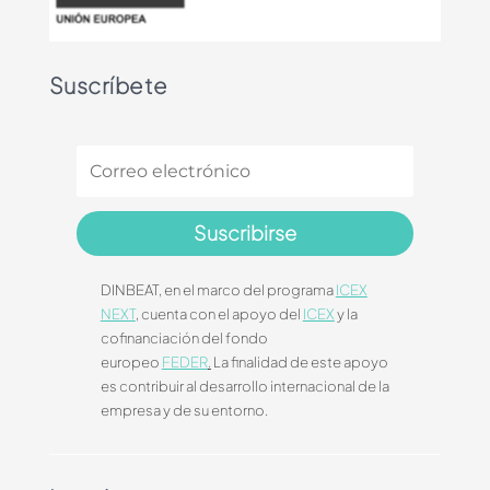
Suscríbete
Suscribirse
DINBEAT, en el marco del programa
ICEX
NEXT
, cuenta con el apoyo del
ICEX
y la
cofinanciación del fondo
europeo
FEDER
.
La finalidad de este apoyo
es contribuir al desarrollo internacional de la
empresa y de su entorno.