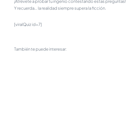
¡Atrévete a probar tu ingenio contestando estas preguntas!
Y recuerda… la realidad siempre supera la ficción.
[viralQuiz id=7]
También te puede interesar: