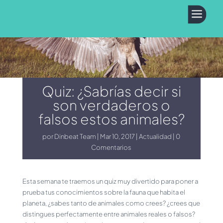
a
Quiz: ¿Sabrías decir si
son verdaderos o
falsos estos animales?
por
Dinbeat Team
Mar 10, 2017
Actualidad
0
Comentarios
Esta semana te traemos un quiz muy divertido para poner a
prueba tus conocimientos sobre la fauna que habita el
planeta, ¿sabes tanto de animales como crees? ¿crees que
distingues perfectamente entre animales reales o falsos?