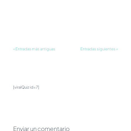
inmemoriales Si te pedimos que nos
digas algo que simbolice la mala suerte o
algún símbolo de mal augurio, es muy
probable que pienses en un gato negro.
Han sido relacionados con mal augurio,...
« Entradas más antiguas
Entradas siguientes »
[viralQuiz id=7]
Enviar un comentario