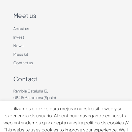
Meet us
About us
Invest
News
Press kit
Contact us
Contact
Rambla Cataluña 13,
08415 Barcelona (Spain)
+34 636883660
Utilizamos cookies para mejorar nuestro sitio web y su
contacto@dinbeat.com
experiencia de usuario. Al continuar navegando en nuestra
web entendemos que acepta nuestra política de cookies.//
Copyright © 2026 Dindog Tech all rights reserved.
This website uses cookies to improve your experience. We'll