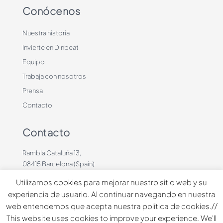
Conócenos
Nuestra historia
Invierte en Dinbeat
Equipo
Trabaja con nosotros
Prensa
Contacto
Contacto
Rambla Cataluña 13,
08415 Barcelona (Spain)
+34 636883660
Utilizamos cookies para mejorar nuestro sitio web y su
contacto@dinbeat.com
experiencia de usuario. Al continuar navegando en nuestra
web entendemos que acepta nuestra política de cookies.//
Copyright © 2026 Dindog Tech all rights reserved.
This website uses cookies to improve your experience. We'll