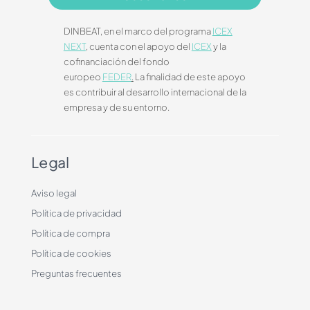
DINBEAT, en el marco del programa
ICEX
NEXT
, cuenta con el apoyo del
ICEX
y la
cofinanciación del fondo
europeo
FEDER
.
La finalidad de este apoyo
es contribuir al desarrollo internacional de la
empresa y de su entorno.
Legal
Aviso legal
Política de privacidad
Política de compra
Política de cookies
Preguntas frecuentes