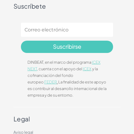
Suscríbete
Suscribirse
DINBEAT, en el marco del programa
ICEX
NEXT
, cuenta con el apoyo del
ICEX
y la
cofinanciación del fondo
europeo
FEDER
.
La finalidad de este apoyo
es contribuir al desarrollo internacional de la
empresa y de su entorno.
Legal
Aviso legal