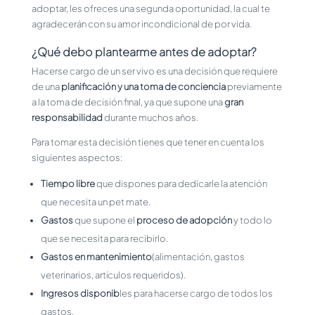
adoptar, les ofreces una segunda oportunidad, la cual te
agradecerán con su amor incondicional de por vida.
¿Qué debo plantearme antes de adoptar?
Hacerse cargo de un ser vivo es una decisión que requiere
de una
planificación y una toma de conciencia
previamente
a la toma de decisión final, ya que supone una
gran
responsabilidad
durante muchos años.
Para tomar esta decisión tienes que tener en cuenta los
siguientes aspectos:
Tiempo libre
que dispones para dedicarle la atención
que necesita un pet mate.
Gastos
que supone el
proceso de adopción
y todo lo
que se necesita para recibirlo.
Gastos en mantenimiento
(alimentación, gastos
veterinarios, artículos requeridos).
Ingresos disponib
les para hacerse cargo de todos los
gastos.