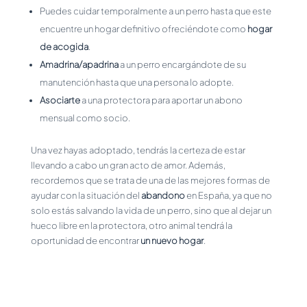
Puedes cuidar temporalmente a un perro hasta que este
encuentre un hogar definitivo ofreciéndote como
hogar
de acogida
.
Amadrina/apadrina
a un perro encargándote de su
manutención hasta que una persona lo adopte.
Asociarte
a una protectora para aportar un abono
mensual como socio.
Una vez hayas adoptado, tendrás la certeza de estar
llevando a cabo un gran acto de amor. Además,
recordemos que se trata de una de las mejores formas de
ayudar con la situación del
abandono
en España, ya que no
solo estás salvando la vida de un perro, sino que al dejar un
hueco libre en la protectora, otro animal tendrá la
oportunidad de encontrar
un nuevo hogar
.