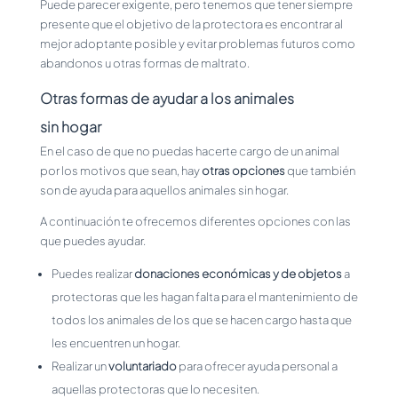
Puede parecer exigente, pero tenemos que tener siempre
presente que el objetivo de la protectora es encontrar al
mejor adoptante posible y evitar problemas futuros como
abandonos u otras formas de maltrato.
Otras formas de ayudar a los animales
sin hogar
En el caso de que no puedas hacerte cargo de un animal
por los motivos que sean, hay
otras opciones
que también
son de ayuda para aquellos animales sin hogar.
A continuación te ofrecemos diferentes opciones con las
que puedes ayudar.
Puedes realizar
donaciones económicas y de objetos
a
protectoras que les hagan falta para el mantenimiento de
todos los animales de los que se hacen cargo hasta que
les encuentren un hogar.
Realizar un
voluntariado
para ofrecer ayuda personal a
aquellas protectoras que lo necesiten.