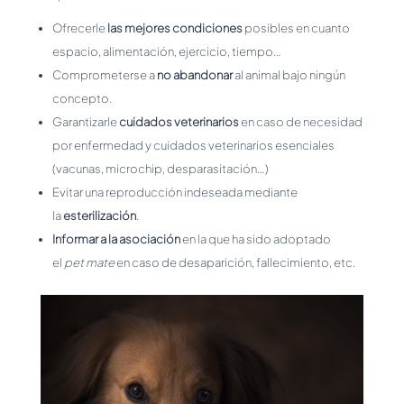
Ofrecerle
las mejores condiciones
posibles en cuanto
espacio, alimentación, ejercicio, tiempo…
Comprometerse a
no abandonar
al animal bajo ningún
concepto.
Garantizarle
cuidados veterinarios
en caso de necesidad
por enfermedad y cuidados veterinarios esenciales
(vacunas, microchip, desparasitación…)
Evitar una reproducción indeseada mediante
la
esterilización
.
Informar a la asociación
en la que ha sido adoptado
el
pet mate
en caso de desaparición, fallecimiento, etc.