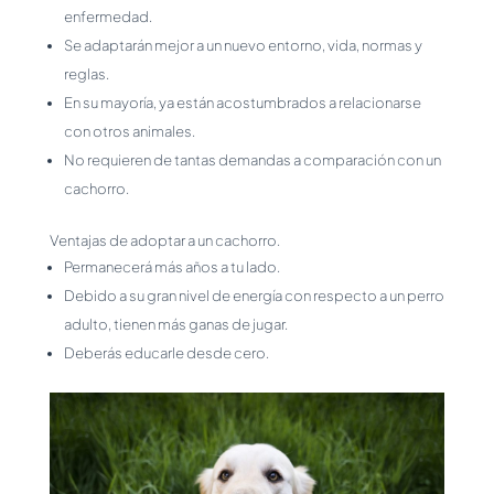
enfermedad.
Se adaptarán mejor a un nuevo entorno, vida, normas y
reglas.
En su mayoría, ya están acostumbrados a relacionarse
con otros animales.
No requieren de tantas demandas a comparación con un
cachorro.
Ventajas de adoptar a un cachorro.
Permanecerá más años a tu lado.
Debido a su gran nivel de energía con respecto a un perro
adulto, tienen más ganas de jugar.
Deberás educarle desde cero.