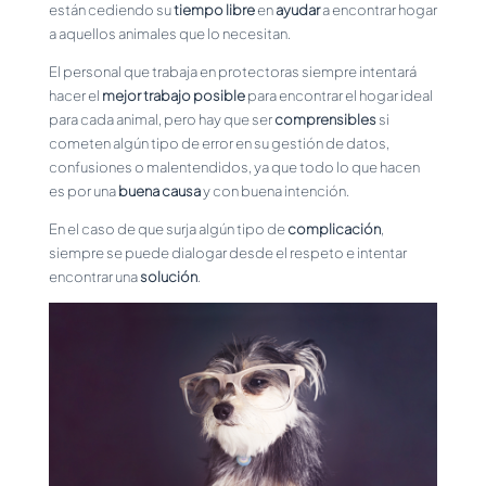
están cediendo su
tiempo libre
en
ayudar
a encontrar hogar
a aquellos animales que lo necesitan.
El personal que trabaja en protectoras siempre intentará
hacer el
mejor trabajo posible
para encontrar el hogar ideal
para cada animal, pero hay que ser
comprensibles
si
cometen algún tipo de error en su gestión de datos,
confusiones o malentendidos, ya que todo lo que hacen
es por una
buena causa
y con buena intención.
En el caso de que surja algún tipo de
complicación
,
siempre se puede dialogar desde el respeto e intentar
encontrar una
solución
.