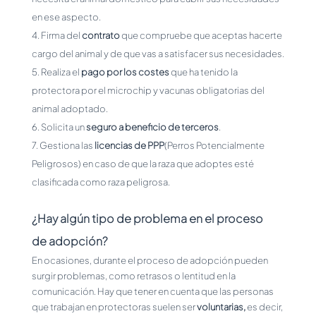
en ese aspecto.
Firma del
contrato
que compruebe que aceptas hacerte
cargo del animal y de que vas a satisfacer sus necesidades.
Realiza el
pago por los costes
que ha tenido la
protectora por el microchip y vacunas obligatorias del
animal adoptado.
Solicita un
seguro a beneficio de terceros
.
Gestiona las
licencias de PPP
(Perros Potencialmente
Peligrosos) en caso de que la raza que adoptes esté
clasificada como raza peligrosa.
¿Hay algún tipo de problema en el proceso
de adopción?
En ocasiones, durante el proceso de adopción pueden
surgir problemas, como retrasos o lentitud en la
comunicación. Hay que tener en cuenta que las personas
que trabajan en protectoras suelen ser
voluntarias,
es decir,