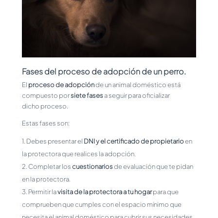
Fases del proceso de adopción de un perro.
El
proceso de adopción
de un animal doméstico está
compuesto por
siete fases
a seguir para oficializar
dicho proceso.
Estas fases son:
Debes presentar el
DNI y el certificado de propietario
en
la protectora que realices la adopción.
Completar los
cuestionarios
de evaluación que te pidan
en la protectora.
Permitir la
visita de la protectora a tu hogar
para que
comprueben que cumples con el espacio mínimo que
necesita el animal doméstico para cubrir sus necesidades