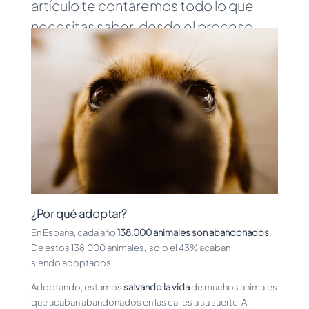
artículo te contaremos todo lo que
necesitas saber, desde el proceso
legal hasta las diferentes ventajas de
adoptar a un cachorro o a un perro
adulto, pasando por plazos, requisitos
y otras formas de ayudar si no puedes
recurrir a la adopción.
¿Por qué adoptar?
En España, cada año
138.000 animales son abandonados
.
De estos 138.000 animales, solo el 43% acaban
siendo adoptados.
Adoptando, estamos
salvando la vida
de muchos animales
que acaban abandonados en las calles a su suerte. Al