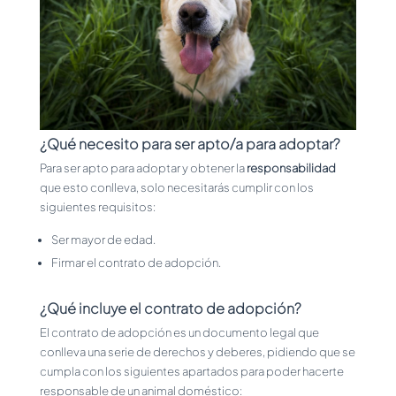
¿Qué necesito para ser apto/a para adoptar?
Para ser apto para adoptar y obtener la
responsabilidad
que esto conlleva, solo necesitarás cumplir con los
siguientes requisitos:
Ser mayor de edad.
Firmar el contrato de adopción.
¿Qué incluye el contrato de adopción?
El contrato de adopción es un documento legal que
conlleva una serie de derechos y deberes, pidiendo que se
cumpla con los siguientes apartados para poder hacerte
responsable de un animal doméstico: