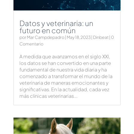
Datos y veterinaria: un
futuro en común
por
Mar Campdepadro
|
May 18, 2023
|
Dinbeat
| 0
Comentario
A medida que avanzamos en el siglo XXI,
los datos se han convertido en una parte
fundamental de nuestra vida diaria y ha
comenzado a transformar el mundo de la
veterinaria de maneras emocionantes y
significativas. En la actualidad, cada vez
más clínicas veterinarias...