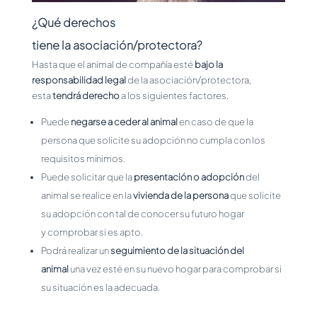
¿Qué derechos
tiene la asociación/protectora?
Hasta que el animal de compañía esté
bajo la
responsabilidad legal
de la asociación/protectora,
esta
tendrá derecho
a los siguientes factores.
Puede
negarse a ceder al animal
en caso de que la
persona que solicite su adopción no cumpla con los
requisitos mínimos.
Puede solicitar que la
presentación o adopción
del
animal se realice en la
vivienda de la persona
que solicite
su adopción con tal de conocer su futuro hogar
y comprobar si es apto.
Podrá realizar un
seguimiento de la situación del
animal
una vez esté en su nuevo hogar para comprobar si
su situación es la adecuada.