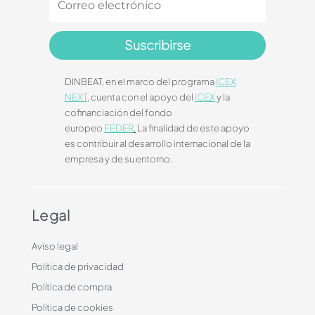
Suscribirse
DINBEAT, en el marco del programa
ICEX
NEXT
, cuenta con el apoyo del
ICEX
y la
cofinanciación del fondo
europeo
FEDER
.
La finalidad de este apoyo
es contribuir al desarrollo internacional de la
empresa y de su entorno.
Legal
Aviso legal
Política de privacidad
Política de compra
Política de cookies