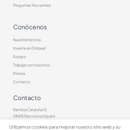
Preguntas frecuentes
Conócenos
Nuestra historia
Invierte en Dinbeat
Equipo
Trabaja con nosotros
Prensa
Contacto
Contacto
Rambla Cataluña 13,
08415 Barcelona (Spain)
+34 636883660
Utilizamos cookies para mejorar nuestro sitio web y su
contacto@dinbeat.com