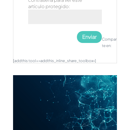
artículo protegido:
Enviar
Compar
te en:
[addthis tool=»addthis_inline_share_toolbox»]