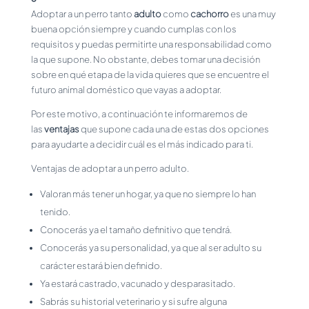
Adoptar a un perro tanto
adulto
como
cachorro
es una muy
buena opción siempre y cuando cumplas con los
requisitos y puedas permitirte una responsabilidad como
la que supone. No obstante, debes tomar una decisión
sobre en qué etapa de la vida quieres que se encuentre el
futuro animal doméstico que vayas a adoptar.
Por este motivo, a continuación te informaremos de
las
ventajas
que supone cada una de estas dos opciones
para ayudarte a decidir cuál es el más indicado para ti.
Ventajas de adoptar a un perro adulto.
Valoran más tener un hogar, ya que no siempre lo han
tenido.
Conocerás ya el tamaño definitivo que tendrá.
Conocerás ya su personalidad, ya que al ser adulto su
carácter estará bien definido.
Ya estará castrado, vacunado y desparasitado.
Sabrás su historial veterinario y si sufre alguna