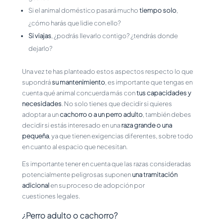
Si el animal doméstico pasará mucho
tiempo solo
,
¿cómo harás que lidie con ello?
Si viajas
, ¿podrás llevarlo contigo? ¿tendrás donde
dejarlo?
Una vez te has planteado estos aspectos respecto lo que
supondrá
su mantenimiento
, es importante que tengas en
cuenta qué animal concuerda más con
tus capacidades y
necesidades
. No solo tienes que decidir si quieres
adoptar a un
cachorro o a un perro adulto
, también debes
decidir si estás interesado en una
raza grande o una
pequeña
, ya que tienen exigencias diferentes, sobre todo
en cuanto al espacio que necesitan.
Es importante tener en cuenta que las razas consideradas
potencialmente peligrosas suponen
una tramitación
adicional
en su proceso de adopción por
cuestiones legales.
¿Perro adulto o cachorro?