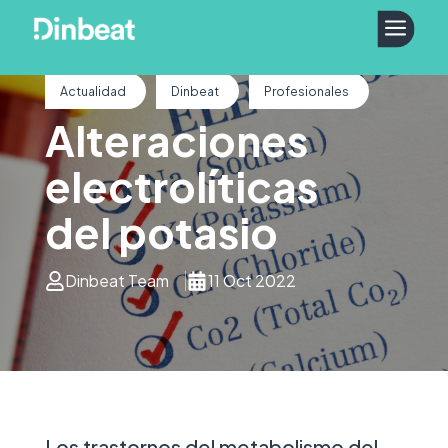
a
Actualidad
Dinbeat
Profesionales
Alteraciones
electrolíticas
del potasio
Dinbeat Team
11 Oct 2022
Los trastornos del metabolismo del