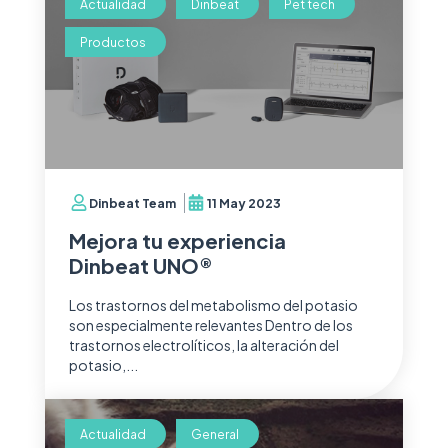
Actualidad
Dinbeat
Pet tech
Productos
Dinbeat Team
11 May 2023
Mejora tu experiencia
Dinbeat UNO®
Los trastornos del metabolismo del potasio
son especialmente relevantes Dentro de los
trastornos electrolíticos, la alteración del
potasio,...
Actualidad
General