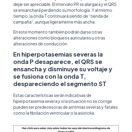
dejar ser apreciable. El intervalo PR se alargará y el QRS
se ensanchará perdiendo su morfología. Y al mismo
tiempo, la onda T continuará siendo de “tienda de
campaña”, aunque ligeramente más ancha.
En este momento también podrán darse otras
alteraciones como bloqueos auriculares u otras
alteraciones de conducción.
En hiperpotasemias severas la
onda P desaparece, el QRS se
ensancha y disminuye su voltaje y
se fusiona con la onda T,
despareciendo el segmento ST
Estas características serán indicativas de
hiperpotasemia severa y si la situación no se corrige
pueden ser predecesoras de arritmias severas y fatales
como la fibrilación ventricular o la asistolia.