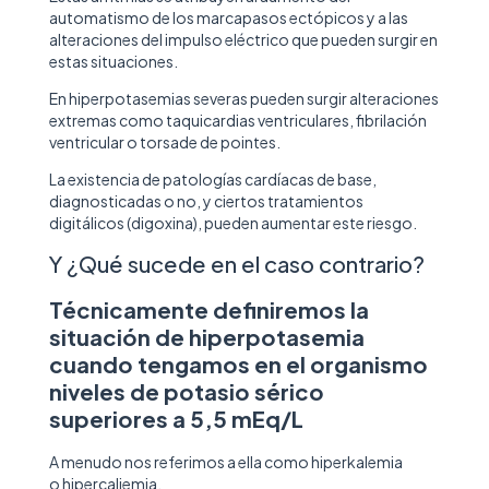
automatismo de los marcapasos ectópicos y a las
alteraciones del impulso eléctrico que pueden surgir en
estas situaciones.
En hiperpotasemias severas pueden surgir alteraciones
extremas como taquicardias ventriculares, fibrilación
ventricular o torsade de pointes.
La existencia de patologías cardíacas de base,
diagnosticadas o no, y ciertos tratamientos
digitálicos (digoxina), pueden aumentar este riesgo.
Y ¿Qué sucede en el caso contrario?
Técnicamente definiremos la
situación de hiperpotasemia
cuando tengamos en el organismo
niveles de potasio sérico
superiores a 5,5 mEq/L
A menudo nos referimos a ella como hiperkalemia
o hipercaliemia.