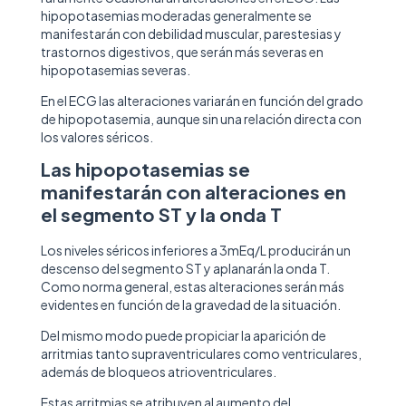
hipopotasemias moderadas generalmente se
manifestarán con debilidad muscular, parestesias y
trastornos digestivos, que serán más severas en
hipopotasemias severas.
En el ECG las alteraciones variarán en función del grado
de hipopotasemia, aunque sin una relación directa con
los valores séricos.
Las hipopotasemias se
manifestarán con alteraciones en
el segmento ST y la onda T
Los niveles séricos inferiores a 3mEq/L producirán un
descenso del segmento ST y aplanarán la onda T.
Como norma general, estas alteraciones serán más
evidentes en función de la gravedad de la situación.
Del mismo modo puede propiciar la aparición de
arritmias tanto supraventriculares como ventriculares,
además de bloqueos atrioventriculares.
Estas arritmias se atribuyen al aumento del