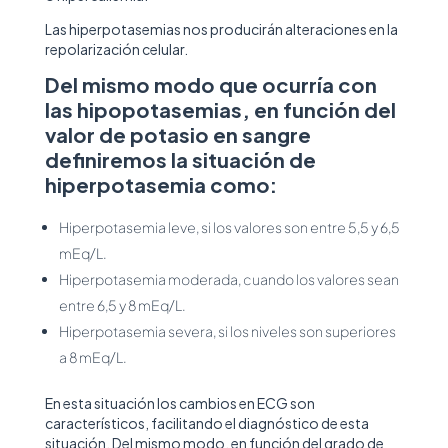
Las hiperpotasemias nos producirán alteraciones en la
repolarización celular.
Del mismo modo que ocurría con
las hipopotasemias, en función del
valor de potasio en sangre
definiremos la situación de
hiperpotasemia como:
Hiperpotasemia leve, si los valores son entre 5,5 y 6,5
mEq/L.
Hiperpotasemia moderada, cuando los valores sean
entre 6,5 y 8 mEq/L.
Hiperpotasemia severa, si los niveles son superiores
a 8 mEq/L.
En esta situación los cambios en ECG son
característicos, facilitando el diagnóstico de esta
situación. Del mismo modo, en función del grado de