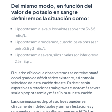
Del mismo modo, en función del
valor de potasio en sangre
definiremos la situación como:
Hipopotasemia leve, si los valores son entre 3 y 3,5
mEq/L.
Hipopotasemia moderada, cuando los valores sean
entre 2,5 y 3 mEq/L.
Hipopotasemia severa, si los niveles son inferiores a
2,5 mEq/L.
El cuadro clínico que observaremos se correlacionará
con el grado de déficit sérico existente, así como la
velocidad de instauración de este. Es decir, serán
esperables alteraciones más graves cuanto más severa
sea la hipopotasemia y más súbita su instauración.
Las disminuciones de potasio leves pueden ser
clínicamente indetectables y sin manifestaciones y
raramente ocasionarán alteraciones en el ECG. Las