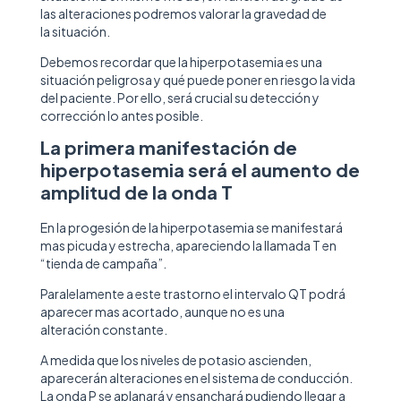
las alteraciones podremos valorar la gravedad de
la situación.
Debemos recordar que la hiperpotasemia es una
situación peligrosa y qué puede poner en riesgo la vida
del paciente. Por ello, será crucial su detección y
corrección lo antes posible.
La primera manifestación de
hiperpotasemia será el aumento de
amplitud de la onda T
En la progesión de la hiperpotasemia se manifestará
mas picuda y estrecha, apareciendo la llamada T en
“tienda de campaña”.
Paralelamente a este trastorno el intervalo QT podrá
aparecer mas acortado, aunque no es una
alteración constante.
A medida que los niveles de potasio ascienden,
aparecerán alteraciones en el sistema de conducción.
La onda P se aplanará y ensanchará pudiendo llegar a