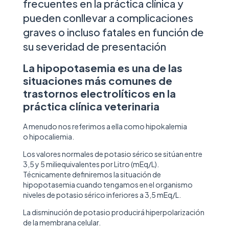
frecuentes en la práctica clínica y
pueden conllevar a complicaciones
graves o incluso fatales en función de
su severidad de presentación
La hipopotasemia es una de las
situaciones más comunes de
trastornos electrolíticos en la
práctica clínica veterinaria
A menudo nos referimos a ella como hipokalemia
o hipocaliemia.
Los valores normales de potasio sérico se sitúan entre
3,5 y 5 miliequivalentes por Litro (mEq/L).
Técnicamente definiremos la situación de
hipopotasemia cuando tengamos en el organismo
niveles de potasio sérico inferiores a 3,5 mEq/L.
La disminución de potasio producirá hiperpolarización
de la membrana celular.