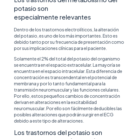
potasio son
especialmente relevantes
Dentro de los trastornos electrolíticos, la alteración
del potasio, es uno de los más importantes. Esto es
debido tanto por su frecuencia de presentación como
por sus implicaciones clínicas para el paciente.
Solamente el 2% del total del potasio del organismo
se encuentra en el espacio extracelular. La mayoría se
encuentra en el espacio intracelular. Esta diferencia de
concentración es transcendental en el potencial de
membrana y por lo tanto fundamental para la
transmisión neuromuscular y las funciones celulares.
Por ello, estos pequeños cambios de concentración
derivan en alteraciones en la excitabilidad
neuromuscular. Por ello son fácilmente deducibles las
posibles alteraciones que podrán surgir en el ECG
debido a este tipo de alteraciones.
Los trastornos del potasio son