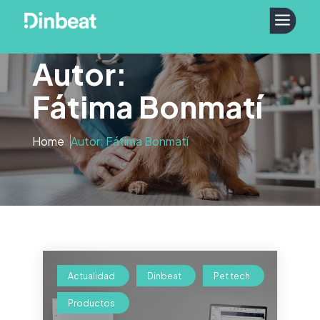
a
Autor:
Fátima Bonmatí
Home
Autor: Fátima Bonmatí
Actualidad
Dinbeat
Pet tech
Productos