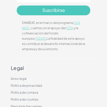
Suscribirse
DINBEAT, en el marco del programa
ICEX
NEXT
, cuenta con el apoyo del
ICEX
y la
cofinanciación del fondo
europeo
FEDER
.
La finalidad de este apoyo
es contribuir al desarrollo internacional de la
empresa y de su entorno.
Legal
Aviso legal
Política de privacidad
Política de compra
Política de cookies
Preguntas frecuentes