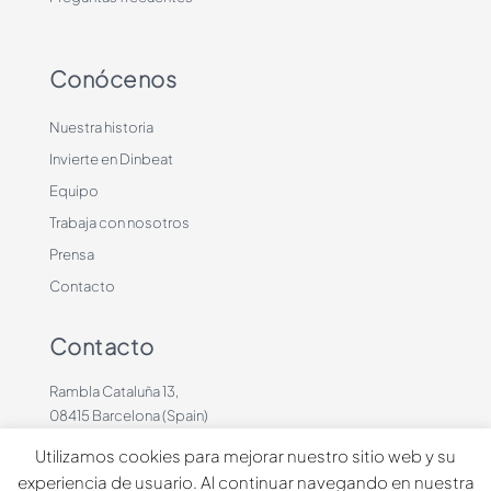
Conócenos
Nuestra historia
Invierte en Dinbeat
Equipo
Trabaja con nosotros
Prensa
Contacto
Contacto
Rambla Cataluña 13,
08415 Barcelona (Spain)
+34 636883660
Utilizamos cookies para mejorar nuestro sitio web y su
contacto@dinbeat.com
experiencia de usuario. Al continuar navegando en nuestra