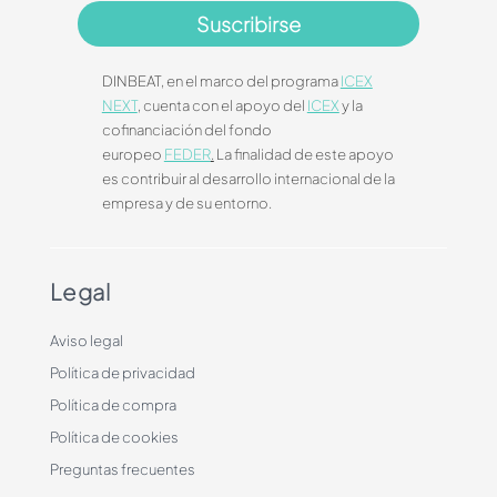
Suscribirse
DINBEAT, en el marco del programa
ICEX
NEXT
, cuenta con el apoyo del
ICEX
y la
cofinanciación del fondo
europeo
FEDER
.
La finalidad de este apoyo
es contribuir al desarrollo internacional de la
empresa y de su entorno.
Legal
Aviso legal
Política de privacidad
Política de compra
Política de cookies
Preguntas frecuentes