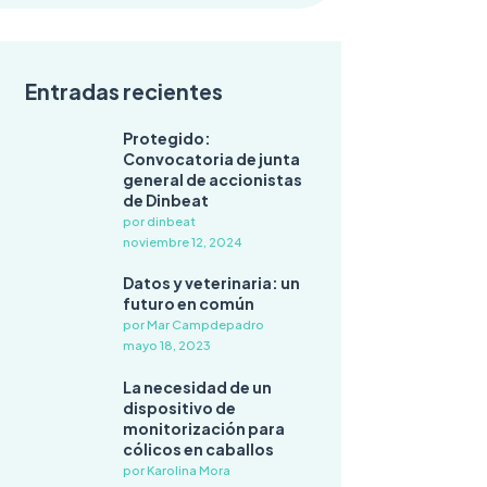
Entradas recientes
Protegido:
Convocatoria de junta
general de accionistas
de Dinbeat
por dinbeat
noviembre 12, 2024
Datos y veterinaria: un
futuro en común
por Mar Campdepadro
mayo 18, 2023
La necesidad de un
dispositivo de
monitorización para
cólicos en caballos
por Karolina Mora