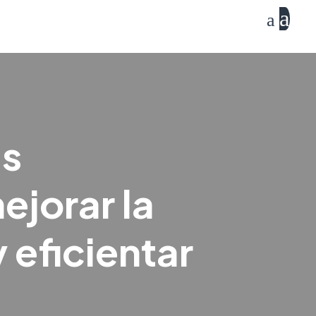
a
a
as
ejorar la
 eficientar