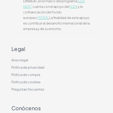
DINBEAT, en el marco del programa
ICEX
NEXT
, cuenta con el apoyo del
ICEX
y la
cofinanciación del fondo
europeo
FEDER
.
La finalidad de este apoyo
es contribuir al desarrollo internacional de la
empresa y de su entorno.
Legal
Aviso legal
Política de privacidad
Política de compra
Política de cookies
Preguntas frecuentes
Conócenos