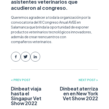
asistentes veterinarios que
acudieron al congreso.
Queremos agradecer
a toda la organización por la
convocatoria d
el XI Congreso Anual AVEE en
Salamanca que brinda la oportunidad de exponer
productos veterinarios tecnológicos innovadores,
además de crear reencuentros con
compañeros veterinarios.
< PREV POST
NEXT POST >
Dinbeat viaja
Dinbeat aterriza
hasta el
en en New York
Singapur Vet
Vet Show 2022
Show 2022