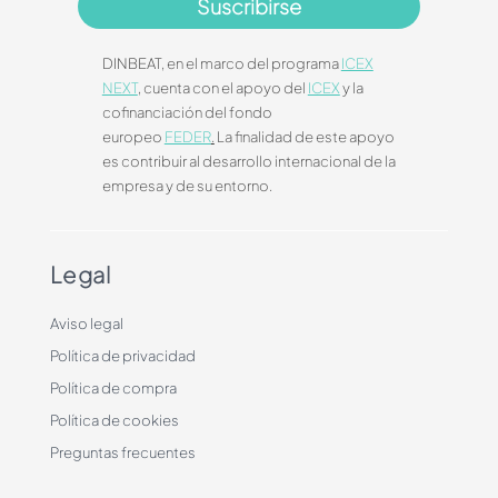
Suscribirse
DINBEAT, en el marco del programa
ICEX
NEXT
, cuenta con el apoyo del
ICEX
y la
cofinanciación del fondo
europeo
FEDER
.
La finalidad de este apoyo
es contribuir al desarrollo internacional de la
empresa y de su entorno.
Legal
Aviso legal
Política de privacidad
Política de compra
Política de cookies
Preguntas frecuentes