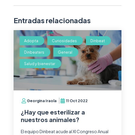
Entradas relacionadas
Adopta
Curiosidades
Dinbeat
Dinbeaters
General
Salud y bienestar
Georgina Iraola
11 Oct 2022
¿Hay que esterilizar a
nuestros animales?
El equipo Dinbeat acude al XI Congreso Anual