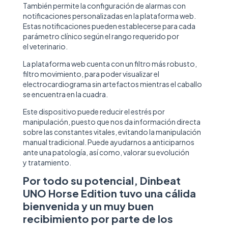
También permite la configuración de alarmas con
notificaciones personalizadas en la plataforma web.
Estas notificaciones pueden establecerse para cada
parámetro clínico según el rango requerido por
el veterinario.
La plataforma web cuenta con un filtro más robusto,
filtro movimiento, para poder visualizar el
electrocardiograma sin artefactos mientras el caballo
se encuentra en la cuadra.
Este dispositivo puede reducir el estrés por
manipulación, puesto que nos da información directa
sobre las constantes vitales, evitando la manipulación
manual tradicional. Puede ayudarnos a anticiparnos
ante una patología, así como, valorar su evolución
y tratamiento.
Por todo su potencial, Dinbeat
UNO Horse Edition tuvo una cálida
bienvenida y un muy buen
recibimiento por parte de los