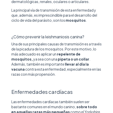
dermatológicas, renales, oculares o articulares.
La principal vía de transmisión de esta enfermedad y
que, además, es imprescindible para el desarrollo del
ciclo de vida del parásito, son los
mosquitos
.
¿Cómo prevenir la leishmaniosis canina?
Una de sus principales causas de transmisión es a través
de la picadura de los mosquitos. Por este motivo, lo
más adecuado es aplicar un
repelente de
mosquitos,
ya sea con una
pipeta o un collar
.
Además, también es importante
llevar al día la
vacuna
contra esta enfermedad, especialmente en las
razas con más propensión.
Enfermedades cardíacas
Las enfermedades cardíacas también suelen ser
bastante comunes en el mundo canino,
sobre todo
en aquellas razas más pequeñas
como el Yorkshire,