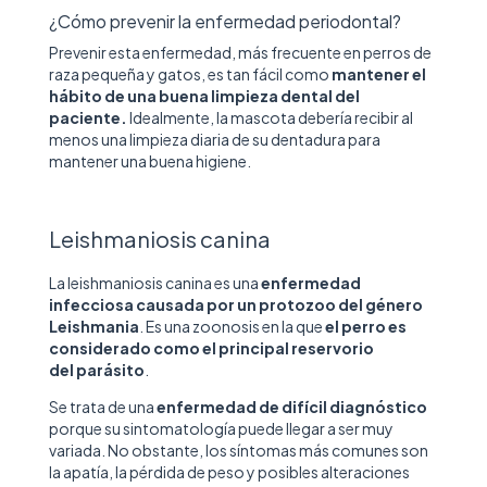
¿Cómo prevenir la enfermedad periodontal?
Prevenir esta enfermedad, más frecuente en perros de
raza pequeña y gatos, es tan fácil como
mantener el
hábito de una buena limpieza dental del
paciente.
Idealmente, la mascota debería recibir al
menos una limpieza diaria de su dentadura para
mantener una buena higiene.
Leishmaniosis canina
La leishmaniosis canina es una
enfermedad
infecciosa causada por un protozoo del género
Leishmania
. Es una zoonosis en la que
el perro es
considerado como el principal reservorio
del parásito
.
Se trata de una
enfermedad de difícil diagnóstico
porque su sintomatología puede llegar a ser muy
variada. No obstante, los síntomas más comunes son
la apatía, la pérdida de peso y posibles alteraciones