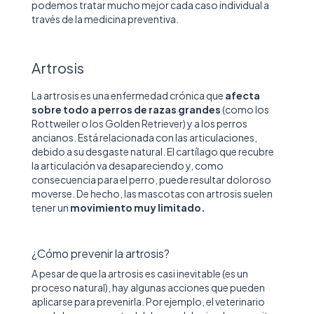
podemos tratar mucho mejor cada caso individual a
través de la medicina preventiva.
Artrosis
La artrosis es una enfermedad crónica que
afecta
sobre todo a perros de razas grandes
(como los
Rottweiler o los Golden Retriever) y a los perros
ancianos. Está relacionada con las articulaciones,
debido a su desgaste natural. El cartílago que recubre
la articulación va desapareciendo y, como
consecuencia para el perro, puede resultar doloroso
moverse. De hecho, las mascotas con artrosis suelen
tener un
movimiento muy limitado.
¿Cómo prevenir la artrosis?
A pesar de que la artrosis es casi inevitable (es un
proceso natural), hay algunas acciones que pueden
aplicarse para prevenirla. Por ejemplo, el veterinario