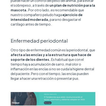
puede hacer un control del peso del animal, para
evitar
el sobrepeso, a través de
un plan de nutrición para la
mascota.
Por otro lado, es recomendable que
nuestro compañero peludo haga
ejercicio de
intensidad moderada,
para no desgastar el
cartílago antes de tiempo.
Enfermedad periodontal
Otro tipo de enfermedad común es la periodontal, que
afecta a las encías y a la estructura que hace de
soporte de los dientes.
Es habitual que con el
tiempo haya acumulación de sarro, mal olor o
inflamación en las encías si no se cuida la higiene dental
del paciente. Pero con el tiempo, las encías pueden
llegar a hacer una retracción o presentar pus.