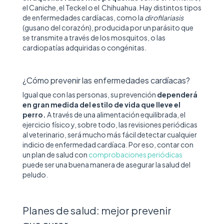
el Caniche, el Teckel o el Chihuahua. Hay distintos tipos
de enfermedades cardíacas, como la
dirofilariasis
(gusano del corazón), producida por un parásito que
se transmite a través de los mosquitos, o las
cardiopatías adquiridas o congénitas.
¿Cómo prevenir las enfermedades cardíacas?
Igual que con las personas, su prevención
dependerá
en gran medida del estilo de vida que lleve el
perro.
A través de una alimentación equilibrada, el
ejercicio físico y, sobre todo, las revisiones periódicas
al veterinario, será mucho más fácil detectar cualquier
indicio de enfermedad cardíaca. Por eso, contar con
un plan de salud con
comprobaciones periódicas
puede ser una buena manera de asegurar la salud del
peludo.
Planes de salud: mejor prevenir