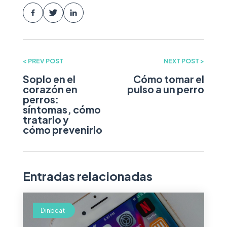
< PREV POST
NEXT POST >
Soplo en el
Cómo tomar el
corazón en
pulso a un perro
perros:
síntomas, cómo
tratarlo y
cómo prevenirlo
Entradas relacionadas
Dinbeat