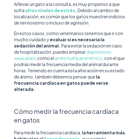
Al llevar un gato a la consulta, es muy propenso a que
sufra
altos niveles de estrés
.
Debido al cambio de
localización, es común que los gatos muestren indicios
de nerviosismo o incluso de agresión.
En estos casos, como veterinarios tenemos que ir con
mucho cuidado y
evaluar si es necesaria la
sedación del animal.
Para evitar la sedación en caso
de hospitalización, puedes emplear
dispositivos
wearables
, como el
arnés multiparamétrico
, con el que
podrás medir la frecuencia media del animal durante
horas. Teniendo en cuenta esta alteración en su estado
de ánimo, también debemos pensar que
la
frecuencia cardíaca en gatos puede verse
alterada.
Cómo medir la frecuencia cardíaca
en gatos
Para medir la frecuencia cardíaca,
la herramienta más
habitual es el
fonendoscopio
,
que permite