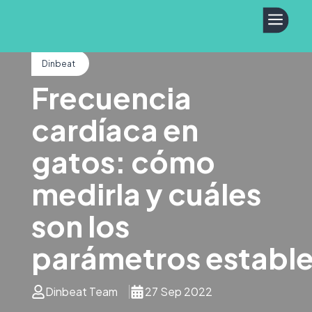
a
Dinbeat
Frecuencia
cardíaca en
gatos: cómo
medirla y cuáles
son los
parámetros establ
Dinbeat Team
27 Sep 2022