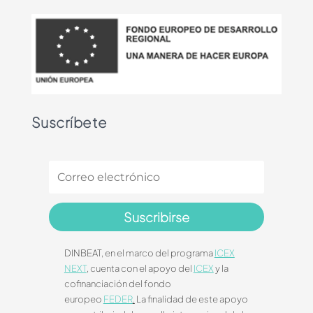
Suscríbete
Suscribirse
DINBEAT, en el marco del programa
ICEX
NEXT
, cuenta con el apoyo del
ICEX
y la
cofinanciación del fondo
europeo
FEDER
.
La finalidad de este apoyo