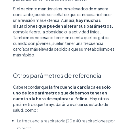
Si el paciente mantiene los lpm elevados de manera
constante, puede ser señal de que es necesario hacer
una revisión más extensa. Aun así,
hay muchas
situaciones que pueden alterar sus parámetros,
como la fiebre, la obesidad o la actividad física.
También es necesario tener en cuenta que los gatos,
cuando son jóvenes, suelen tener una frecuencia
cardíaca más elevada debido a que su metabolismo es
más rápido.
Otros parámetros de referencia
Cabe recordar que
la frecuencia cardíaca es solo
uno de los parámetros que debemos tener en
cuenta a la hora de explorar al felino.
Hay otros
parámetros que te ayudarán a evaluar su estado de
salud, como:
La frecuencia respiratoria (20 a 40 respiraciones por
minuto).