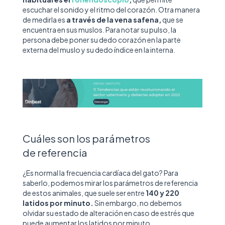
escuchar el sonido y el ritmo del corazón. Otra manera
de medirla es
a través de la vena safena,
que se
encuentra en sus muslos. Para notar su pulso, la
persona debe poner su dedo corazón en la parte
externa del muslo y su dedo índice en la interna.
Cuáles son los parámetros
de referencia
¿Es normal la frecuencia cardíaca del gato? Para
saberlo, podemos mirar los parámetros de referencia
de estos animales, que suele ser entre
140 y 220
latidos por minuto.
Sin embargo, no debemos
olvidar su estado de alteración en caso de estrés que
puede aumentar los latidos por minuto.