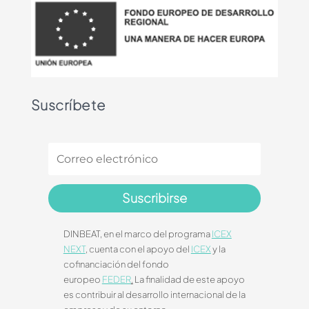
Suscríbete
Suscribirse
DINBEAT, en el marco del programa
ICEX
NEXT
, cuenta con el apoyo del
ICEX
y la
cofinanciación del fondo
europeo
FEDER
.
La finalidad de este apoyo
es contribuir al desarrollo internacional de la