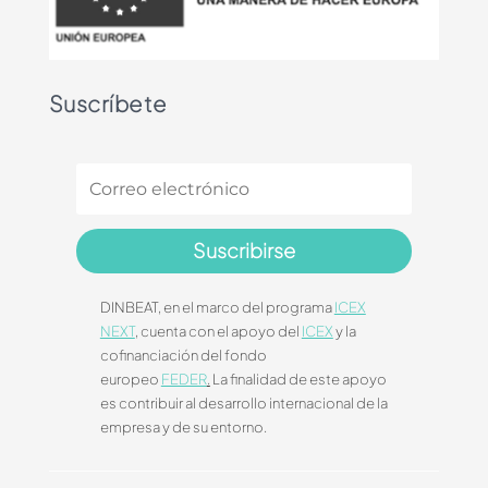
Suscríbete
Suscribirse
DINBEAT, en el marco del programa
ICEX
NEXT
, cuenta con el apoyo del
ICEX
y la
cofinanciación del fondo
europeo
FEDER
.
La finalidad de este apoyo
es contribuir al desarrollo internacional de la
empresa y de su entorno.