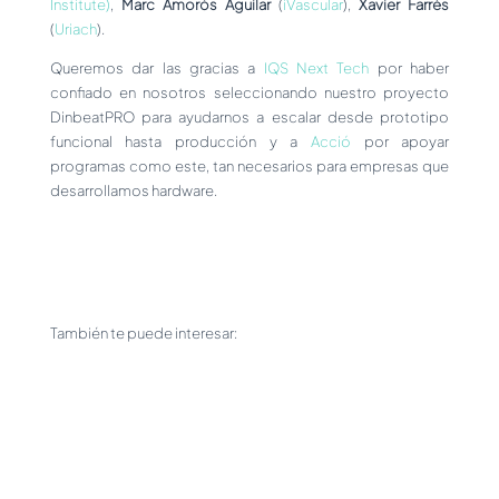
Institute)
,
Marc Amorós Aguilar
(
iVascular
),
Xavier Farrés
(
Uriach
).
Queremos dar las gracias a
IQS Next Tech
por haber
confiado en nosotros seleccionando nuestro proyecto
DinbeatPRO para ayudarnos a escalar desde prototipo
funcional hasta producción y a
Acció
por apoyar
programas como este, tan necesarios para empresas que
desarrollamos hardware.
También te puede interesar:
dinbeat