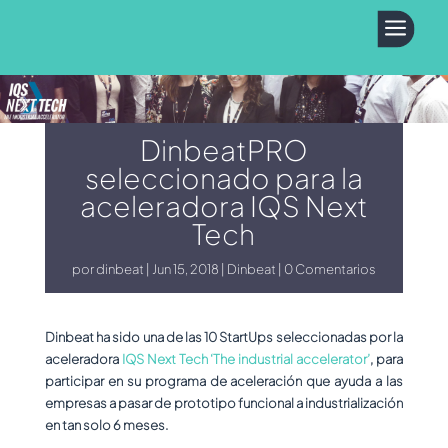
a
DinbeatPRO
seleccionado para la
aceleradora IQS Next
Tech
por
dinbeat
Jun 15, 2018
Dinbeat
0 Comentarios
Dinbeat ha sido una de las 10 StartUps seleccionadas por la
aceleradora
IQS Next Tech ‘The industrial accelerator’
, para
participar en su programa de aceleración que ayuda a las
empresas a pasar de prototipo funcional a industrialización
en tan solo 6 meses.