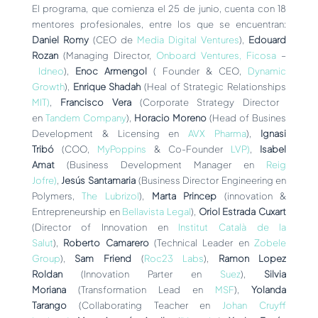
El programa, que comienza el 25 de junio, cuenta con 18
mentores profesionales, entre los que se encuentran:
Daniel Romy
(CEO de
Media Digital Ventures
),
Edouard
Rozan
(Managing Director,
Onboard Ventures, Ficosa
–
Idneo
),
Enoc Armengol
( Founder & CEO,
Dynamic
Growth
),
Enrique Shadah
(Heal of Strategic Relationships
MIT)
,
Francisco Vera
(Corporate Strategy Director
en
Tandem Company
),
Horacio Moreno
(Head of Busines
Development & Licensing en
AVX Pharma
),
Ignasi
Tribó
(COO,
MyPoppins
& Co-Founder
LVP)
,
Isabel
Amat
(Business Development Manager en
Reig
Jofre)
,
Jesús Santamaria
(Business Director Engineering en
Polymers,
The Lubrizol
),
Marta Princep
(innovation &
Entrepreneurship en
Bellavista Legal
),
Oriol Estrada Cuxart
(Director of Innovation en
Institut Català de la
Salut
),
Roberto Camarero
(Technical Leader en
Zobele
Group
),
Sam Friend
(
Roc23 Labs
),
Ramon Lopez
Roldan
(Innovation Parter en
Suez
),
Silvia
Moriana
(Transformation Lead en
MSF
),
Yolanda
Tarango
(Collaborating Teacher en
Johan Cruyff