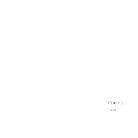
Protegido con
contraseña
Introduce a continuación la
contraseña para ver este artículo
protegido:
Enviar
Compar
te en: