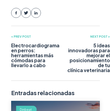
< PREV POST
NEXT POST >
Electrocardiograma
5 ideas
en perros:
innovadoras para
herramientas más
mejorar el
cómodas para
posicionamiento
llevarlo a cabo
de tu
clínica veterinaria
Entradas relacionadas
Dinbeat