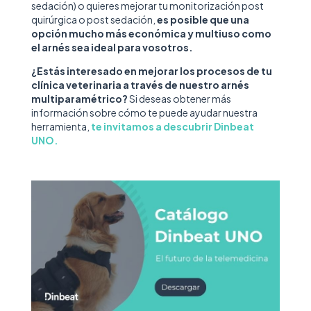
sedación) o quieres mejorar tu monitorización post
quirúrgica o post sedación,
es posible que una
opción mucho más económica y multiuso como
el arnés sea ideal para vosotros.
¿Estás interesado en mejorar los procesos de tu
clínica veterinaria a través de nuestro arnés
multiparamétrico?
Si deseas obtener más
información sobre cómo te puede ayudar nuestra
herramienta,
te invitamos a descubrir Dinbeat
UNO.