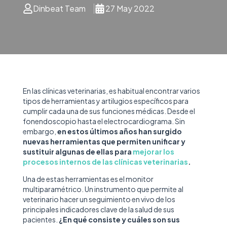
Dinbeat Team
27 May 2022
En las clínicas veterinarias, es habitual encontrar varios
tipos de herramientas y artilugios específicos para
cumplir cada una de sus funciones médicas. Desde el
fonendoscopio hasta el electrocardiograma. Sin
embargo,
en estos últimos años han surgido
nuevas herramientas que permiten unificar y
sustituir algunas de ellas para
mejorar los
procesos internos de las clínicas veterinarias
.
Una de estas herramientas es el monitor
multiparamétrico. Un instrumento que permite al
veterinario hacer un seguimiento en vivo de los
principales indicadores clave de la salud de sus
pacientes.
¿En qué consiste y cuáles son sus