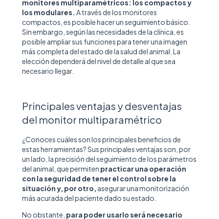
monitores multiparamétricos: los compactos y
los modulares.
A través de los monitores
compactos, es posible hacer un seguimiento básico.
Sin embargo, según las necesidades de la clínica, es
posible ampliar sus funciones para tener una imagen
más completa del estado de la salud del animal. La
elección dependerá del nivel de detalle al que sea
necesario llegar.
Principales ventajas y desventajas
del monitor multiparamétrico
¿Conoces cuáles son los principales beneficios de
estas herramientas? Sus principales ventajas son, por
un lado, la precisión del seguimiento de los parámetros
del animal, que permiten
practicar una operación
con la seguridad de tener el control sobre la
situación y, por otro,
asegurar una monitorización
más acurada del paciente dado su estado.
No obstante,
para poder usarlo será necesario