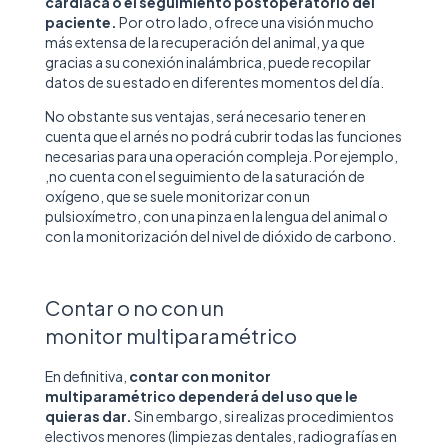
cardíaca o el seguimiento postoperatorio del
paciente.
Por otro lado, ofrece una visión mucho
más extensa de la recuperación del animal, ya que
gracias a su conexión inalámbrica, puede recopilar
datos de su estado en diferentes momentos del día.
No obstante sus ventajas, será necesario tener en
cuenta que el arnés no podrá cubrir todas las funciones
necesarias para una operación compleja. Por ejemplo,
,no cuenta con el
seguimiento de la saturación de
oxígeno, que se suele monitorizar con un
pulsioxímetro, con una pinza en la lengua del animal o
con la monitorización del nivel de dióxido de carbono.
Contar o no con un
monitor multiparamétrico
En definitiva,
contar con monitor
multiparamétrico dependerá del uso que le
quieras dar.
Sin embargo, si realizas procedimientos
electivos menores (limpiezas dentales, radiografías en