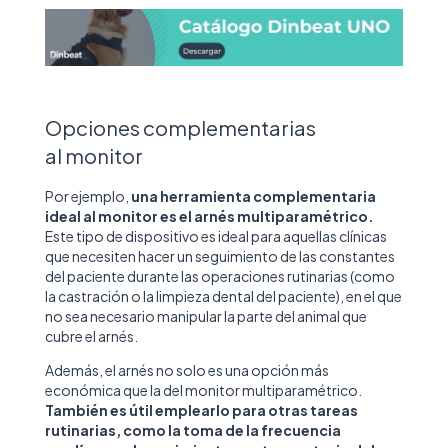
Opciones complementarias
al monitor
Por ejemplo,
una herramienta complementaria
ideal al monitor es el arnés multiparamétrico.
Este tipo de dispositivo es ideal para aquellas clínicas
que necesiten hacer un seguimiento de las constantes
del paciente durante las operaciones rutinarias (como
la castración o la limpieza dental del paciente), en el que
no sea necesario manipular la parte del animal que
cubre el arnés.
Además, el arnés no solo es una opción más
económica que la del monitor multiparamétrico.
T
ambién es útil emplearlo para otras tareas
rutinarias, como la toma de la frecuencia