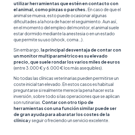
utilizar herramientas que estén en contacto con
el animal, como pinzas o parches.
En caso de que el
animal se mueva, esto puede ocasionar algunas
dificultades a la hora de hacer el seguimiento. Aun así,
en el momento del empleo del monitor, el animal suele
estar dormido mediante la anestesia o en un estado
que permite su uso (shock, coma…).
Sin embargo,
la principal desventaja de contar con
un monitor multiparamétrico es su elevado
precio, que suele rondar los varios miles de euros
(entre 3.000 € y 6.000 € los más asequibles).
No todas las clínicas veterinarias pueden permitirse un
coste inicial tan elevado. En estos casos es habitual
preguntarse si realmente merece la pena hacer esta
inversión, sobre todo si las operaciones que se aplican
son rutinarias.
Contar con otro tipo de
herramientas con una función similar puede ser
de gran ayuda para abaratar los costes de la
clínica
y seguir ofreciendo un servicio excelente.