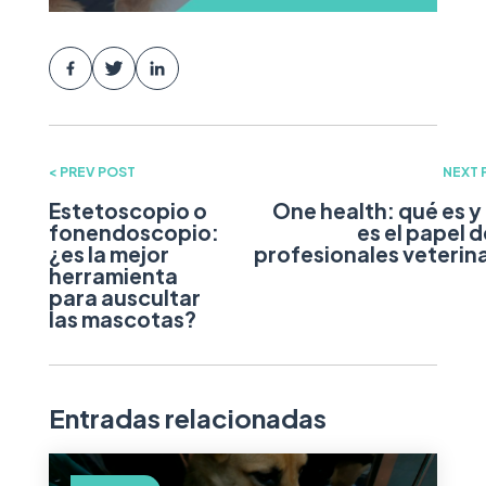
< PREV POST
NEXT 
Estetoscopio o
One health: qué es y
fonendoscopio:
es el papel d
¿es la mejor
profesionales veterin
herramienta
para auscultar
las mascotas?
Entradas relacionadas