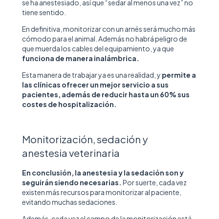
se ha anestesiado, así que “sedar al menos una vez” no
tiene sentido.
En definitiva, monitorizar con un arnés será mucho más
cómodo para el animal. Además no habrá peligro de
que muerda los cables del equipamiento, ya que
funciona de manera inalámbrica.
Esta manera de trabajar ya es una realidad, y
permite a
las clínicas ofrecer un mejor servicio a sus
pacientes, además de reducir hasta un 60% sus
costes de hospitalización.
Monitorización, sedación y
anestesia veterinaria
En conclusión, la anestesia y la sedación son y
seguirán siendo necesarias.
Por suerte, cada vez
existen más recursos para monitorizar al paciente,
evitando muchas sedaciones.
Además, cada vez el campo de la monitorización está