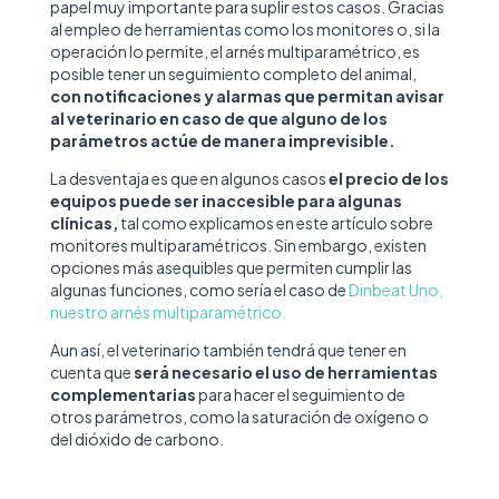
papel muy importante para suplir estos casos. Gracias
al empleo de herramientas como los monitores o, si la
operación lo permite, el arnés multiparamétrico, es
posible tener un seguimiento completo del animal,
con notificaciones y alarmas que permitan avisar
al veterinario en caso de que alguno de los
parámetros actúe de manera imprevisible.
La desventaja es que en algunos casos
el precio de los
equipos puede ser inaccesible para algunas
clínicas,
tal como explicamos en este artículo sobre
monitores multiparamétricos. Sin embargo, existen
opciones más asequibles que permiten cumplir las
algunas funciones, como sería el caso de
Dinbeat Uno,
nuestro arnés multiparamétrico.
Aun así, el veterinario también tendrá que tener en
cuenta que
será necesario el uso de herramientas
complementarias
para hacer el seguimiento de
otros parámetros, como la saturación de oxígeno o
del dióxido de carbono.