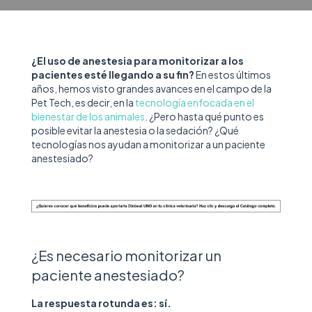
¿El uso de anestesia para monitorizar a los
pacientes esté llegando a su fin?
En estos últimos
años, hemos visto grandes avances en el campo de la
Pet Tech, es decir, en la
tecnología enfocada en el
bienestar de los animales
. ¿Pero hasta qué punto es
posible evitar la anestesia o la sedación? ¿Qué
tecnologías nos ayudan a monitorizar a un paciente
anestesiado?
¿Es necesario monitorizar un
paciente anestesiado?
La respuesta rotunda es: sí.