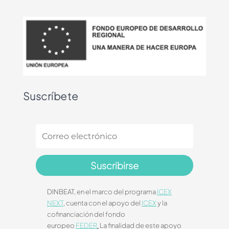
Suscríbete
Suscribirse
DINBEAT, en el marco del programa
ICEX
NEXT
, cuenta con el apoyo del
ICEX
y la
cofinanciación del fondo
europeo
FEDER
.
La finalidad de este apoyo