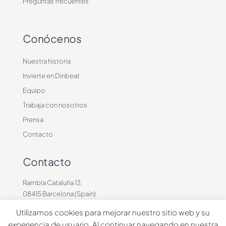
Preguntas frecuentes
Conócenos
Nuestra historia
Invierte en Dinbeat
Equipo
Trabaja con nosotros
Prensa
Contacto
Contacto
Rambla Cataluña 13,
08415 Barcelona (Spain)
+34 636883660
Utilizamos cookies para mejorar nuestro sitio web y su
contacto@dinbeat.com
experiencia de usuario. Al continuar navegando en nuestra