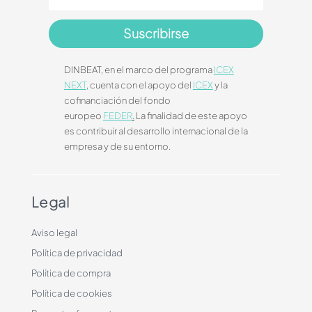
Suscribirse
DINBEAT, en el marco del programa
ICEX
NEXT
, cuenta con el apoyo del
ICEX
y la
cofinanciación del fondo
europeo
FEDER
.
La finalidad de este apoyo
es contribuir al desarrollo internacional de la
empresa y de su entorno.
Legal
Aviso legal
Política de privacidad
Política de compra
Política de cookies