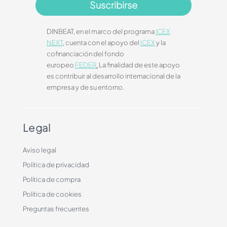
Suscribirse
DINBEAT, en el marco del programa
ICEX
NEXT
, cuenta con el apoyo del
ICEX
y la
cofinanciación del fondo
europeo
FEDER
.
La finalidad de este apoyo
es contribuir al desarrollo internacional de la
empresa y de su entorno.
Legal
Aviso legal
Política de privacidad
Política de compra
Política de cookies
Preguntas frecuentes