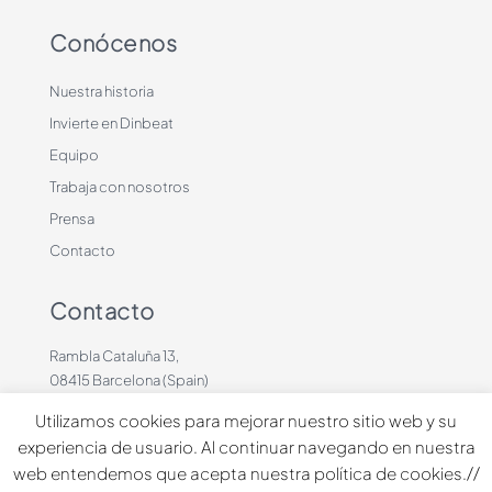
Conócenos
Nuestra historia
Invierte en Dinbeat
Equipo
Trabaja con nosotros
Prensa
Contacto
Contacto
Rambla Cataluña 13,
08415 Barcelona (Spain)
+34 636883660
Utilizamos cookies para mejorar nuestro sitio web y su
contacto@dinbeat.com
experiencia de usuario. Al continuar navegando en nuestra
web entendemos que acepta nuestra política de cookies.//