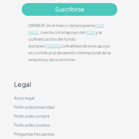
Suscribirse
DINBEAT, en el marco del programa
ICEX
NEXT
, cuenta con el apoyo del
ICEX
y la
cofinanciación del fondo
europeo
FEDER
.
La finalidad de este apoyo
es contribuir al desarrollo internacional de la
empresa y de su entorno.
Legal
Aviso legal
Política de privacidad
Política de compra
Política de cookies
Preguntas frecuentes