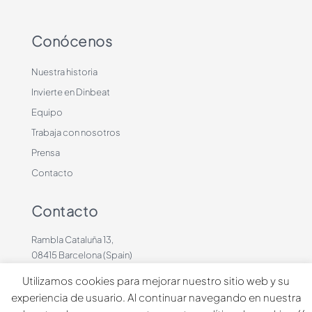
Conócenos
Nuestra historia
Invierte en Dinbeat
Equipo
Trabaja con nosotros
Prensa
Contacto
Contacto
Rambla Cataluña 13,
08415 Barcelona (Spain)
+34 636883660
Utilizamos cookies para mejorar nuestro sitio web y su
contacto@dinbeat.com
experiencia de usuario. Al continuar navegando en nuestra