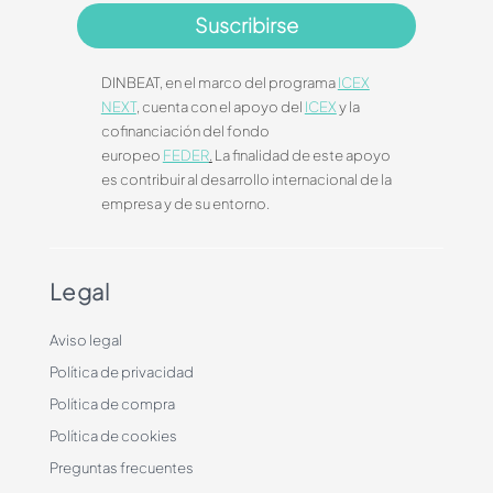
Suscribirse
DINBEAT, en el marco del programa
ICEX
NEXT
, cuenta con el apoyo del
ICEX
y la
cofinanciación del fondo
europeo
FEDER
.
La finalidad de este apoyo
es contribuir al desarrollo internacional de la
empresa y de su entorno.
Legal
Aviso legal
Política de privacidad
Política de compra
Política de cookies
Preguntas frecuentes