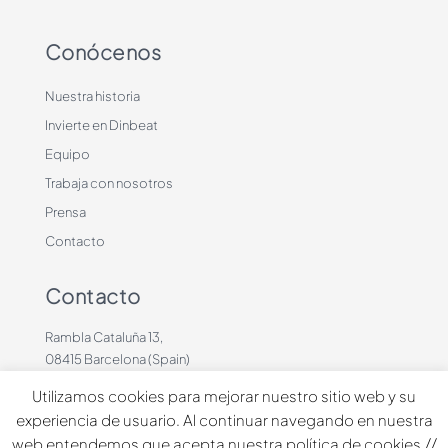
Conócenos
Nuestra historia
Invierte en Dinbeat
Equipo
Trabaja con nosotros
Prensa
Contacto
Contacto
Rambla Cataluña 13,
08415 Barcelona (Spain)
+34 636883660
Utilizamos cookies para mejorar nuestro sitio web y su
contacto@dinbeat.com
experiencia de usuario. Al continuar navegando en nuestra
web entendemos que acepta nuestra política de cookies.//