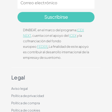
Suscribirse
DINBEAT, en el marco del programa
ICEX
NEXT
, cuenta con el apoyo del
ICEX
y la
cofinanciación del fondo
europeo
FEDER
.
La finalidad de este apoyo
es contribuir al desarrollo internacional de la
empresa y de su entorno.
Legal
Aviso legal
Política de privacidad
Política de compra
Política de cookies