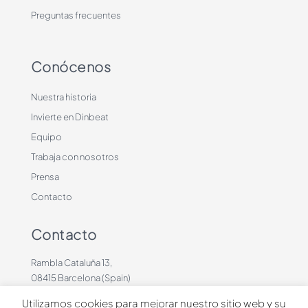
Preguntas frecuentes
Conócenos
Nuestra historia
Invierte en Dinbeat
Equipo
Trabaja con nosotros
Prensa
Contacto
Contacto
Rambla Cataluña 13,
08415 Barcelona (Spain)
+34 636883660
Utilizamos cookies para mejorar nuestro sitio web y su
contacto@dinbeat.com