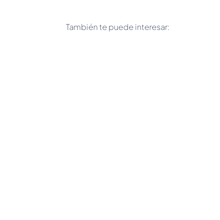
También te puede interesar:
Karolina Mora
Detectar cólicos en los caballos con 
comunes que sufren los équidos. El diag
embargo, se...