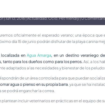
e estrena playa canina el día 15 
or
Jun 13, 2016
Actualidad
,
Ocio
,
Pet friendly
0 Comentari
emos oficialmente el esperado verano; una época que est
próximo día 15 de junio podrán disfrutar de la playa canina 
, localizada en
Agua Amarga
, en un destino veraniego de
 tanto para los dueños como para los perros.
Así, a los ha
nte adaptados a las necesidades y bienestar de los peludo
ispondrán de un área controlada para que puedan socializar
tomar agua o pienso en su propia barra
, ya que se ha instala
ás se podrá enganchar la correa.
 plantean incluir veterinarios en prácticas en el equipo de