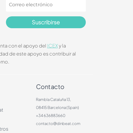
Suscribirse
enta con el apoyo del
ICEX
y la
idad de este apoyo es contribuir al
orno.
Contacto
Rambla Cataluña 13,
08415 Barcelona (Spain)
at
+34 636883660
contacto@dinbeat.com
tros