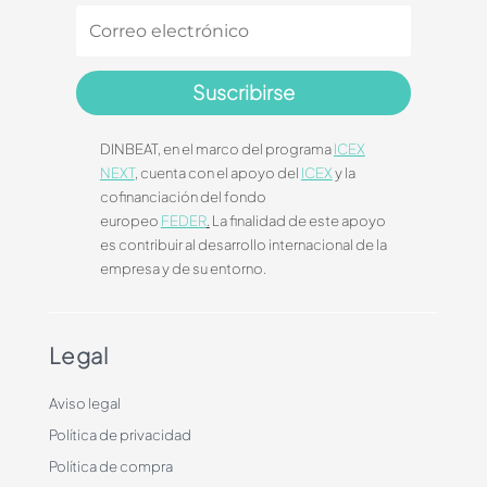
Suscribirse
DINBEAT, en el marco del programa
ICEX
NEXT
, cuenta con el apoyo del
ICEX
y la
cofinanciación del fondo
europeo
FEDER
.
La finalidad de este apoyo
es contribuir al desarrollo internacional de la
empresa y de su entorno.
Legal
Aviso legal
Política de privacidad
Política de compra