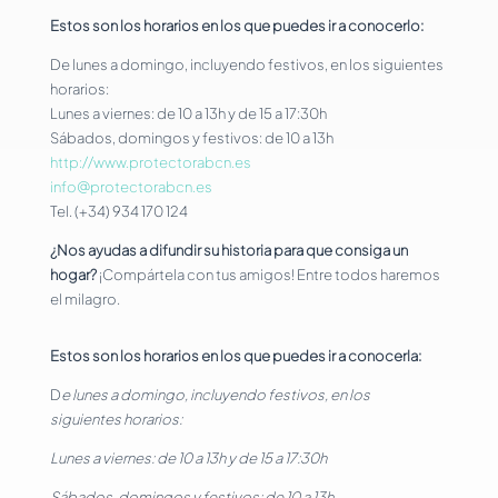
Estos son los horarios en los que puedes ir a conocerlo:
De lunes a domingo, incluyendo festivos, en los siguientes
horarios:
Lunes a viernes: de 10 a 13h y de 15 a 17:30h
Sábados, domingos y festivos: de 10 a 13h
http://www.protectorabcn.es
info@protectorabcn.es
Tel. (+34) 934 170 124
¿Nos ayudas a difundir su historia para que consiga un
hogar?
¡Compártela con tus amigos! Entre todos haremos
el milagro.
Estos son los horarios en los que puedes ir a conocerla:
D
e lunes a domingo, incluyendo festivos, en los
siguientes horarios:
Lunes a viernes: de 10 a 13h y de 15 a 17:30h
Sábados, domingos y festivos: de 10 a 13h