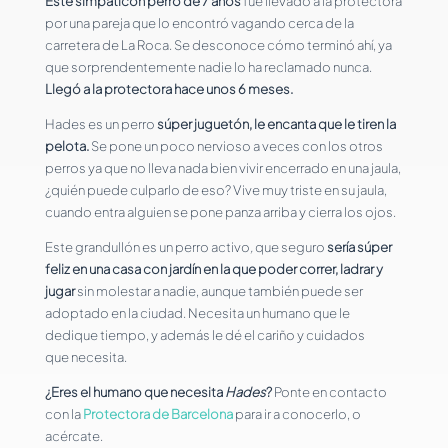
Este simpaticón perro de 7 años
fue llevado a la protectora
por una pareja que lo encontró vagando cerca de la
carretera de La Roca. Se desconoce cómo terminó ahí, ya
que sorprendentemente nadie lo ha reclamado nunca.
Llegó a la protectora hace unos 6 meses.
Hades es un perro
súper juguetón, le encanta que le tiren la
pelota.
Se pone un poco nervioso a veces con los otros
perros ya que no lleva nada bien vivir encerrado en una jaula,
¿quién puede culparlo de eso? Vive muy triste en su jaula,
cuando entra alguien se pone panza arriba y cierra los ojos.
Este grandullón es un perro activo
,
que seguro
sería súper
feliz en una casa con jardín en la que poder correr, ladrar y
jugar
sin molestar a nadie, aunque también puede ser
adoptado en la ciudad. Necesita un humano que le
dedique tiempo, y además le dé el cariño y cuidados
que necesita.
¿Eres el humano que necesita
Hades
?
Ponte en contacto
con la
Protectora de Barcelona
para ir a conocerlo, o
acércate.