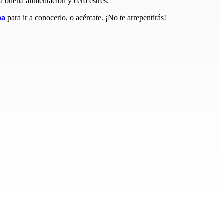
 buena alimentación y cero estrés.
na
para ir a conocerlo, o acércate. ¡No te arrepentirás!