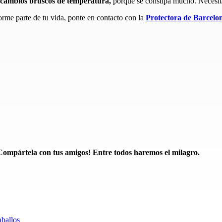
a cambios bruscos de temperatura,
porque se constipa mucho. Necesita
orme parte de tu vida, ponte en contacto con la
Protectora de Barcelo
Compártela con tus amigos! Entre todos haremos el milagro.