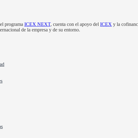
el programa
ICEX NEXT
, cuenta con el apoyo del
ICEX
y la cofinan
nternacional de la empresa y de su entorno.
dad
es
os