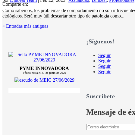
por
Dinbeat Team
|
Feb 22, 2023
|
Actualidad
,
Dinbeat
,
Profesionales
Comparte en:
Como sabemos, los problemas de comportamiento no son infrecuentes en 
etológicos. Será muy útil descartar otro tipo de patología como...
« Entradas más antiguas
¡Síguenos!
Seguir
Seguir
Seguir
PYME INNOVADORA
Seguir
Válido hasta el 27 de junio de 2029
Suscríbete
Mensaje de éx