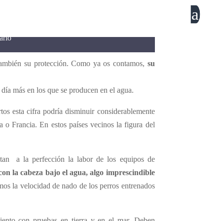
a
rros
ario
o también su protección. Como ya os contamos,
su
a día más en los que se producen en el agua.
os esta cifra podría disminuir considerablemente
o Francia. En estos países vecinos la figura del
ntan a la perfección la labor de los equipos de
on la cabeza bajo el agua, algo imprescindible
s la velocidad de nado de los perros entrenados
miento con pruebas en tierra y en el mar. Deben