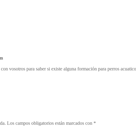
s. Será muy útil descartar otro tipo de patología como...
pm
 con vosotros para saber si existe alguna formación para perros acuatico
ada.
Los campos obligatorios están marcados con
*