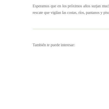
Esperamos que en los próximos años surjan mucha
rescate que vigilan las costas, ríos, pantanos y pis
También te puede interesar:
Karolina Mora
Detectar cólicos en los caballos con ayuda d
équidos. El diagnóstico precoz y el tratamiento 