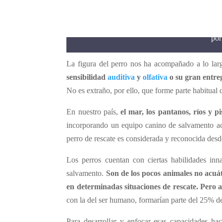
Con
po
La figura del perro nos ha acompañado a lo lar
sensibilidad
auditiva
y
olfativa
o su gran entreg
No es extraño, por ello, que forme parte habitual 
En nuestro país,
el mar, los pantanos, ríos y 
incorporando un equipo canino de salvamento acu
perro de rescate es considerada y reconocida desd
Los perros cuentan con ciertas habilidades inn
salvamento.
Son de los pocos animales no acuát
en determinadas situaciones de rescate. Pero
con la del ser humano, formarían parte del 25% de
Para desarrollar y enfocar esas capacidades ha