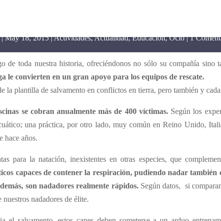
oce el salvamento acuático con pe
r
May 18, 2015
Actividades
,
Actualidad
,
Educación
,
Ocio
1 Coment
go de toda nuestra historia, ofreciéndonos no sólo su compañía sin
a le convierten en un gran apoyo para los equipos de rescate.
de la plantilla de salvamento en conflictos en tierra, pero también y cad
piscinas se cobran anualmente más de 400 víctimas.
Según los expert
ático; una práctica, por otro lado, muy común en Reino Unido, Italia 
e hace años.
atas para la natación, inexistentes en otras especies, que compleme
icos capaces de contener la respiración, pudiendo nadar también c
 además, son nadadores realmente rápidos.
Según datos, si comparamo
 nuestros nadadores de élite.
cia el salvamento, estos canes deben someterse a un arduo entrena