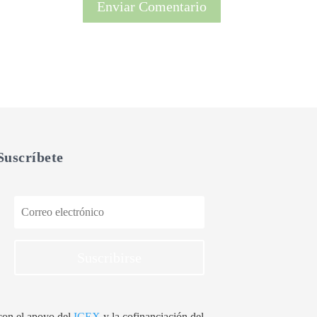
Suscríbete
Suscribirse
 con el apoyo del
ICEX
y la cofinanciación del