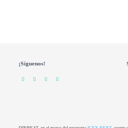
¡Síguenos!
DINBEAT, en el marco del programa
ICEX NEXT
, cuenta