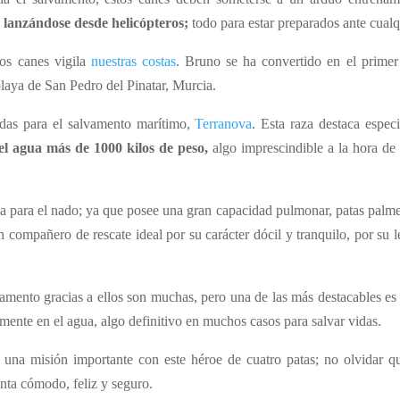
o lanzándose desde helicópteros;
todo para estar preparados ante cualq
os canes vigila
nuestras costas
. Bruno se ha convertido en el primer
playa de San Pedro del Pinatar, Murcia.
adas para el salvamento marítimo,
Terranova
. Esta raza destaca espe
l agua más de 1000 kilos de peso,
algo imprescindible a la hora de a
a para el nado; ya que posee una gran capacidad pulmonar, patas pal
 compañero de rescate ideal por su carácter dócil y tranquilo, por su l
amento gracias a ellos son muchas, pero una de las más destacables es q
amente en el agua, algo definitivo en muchos casos para salvar vidas.
 una misión importante con este héroe de cuatro patas; no olvidar q
enta cómodo, feliz y seguro.