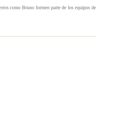
perros como Bruno formen parte de los equipos de
gestivas más comunes que sufren los
.