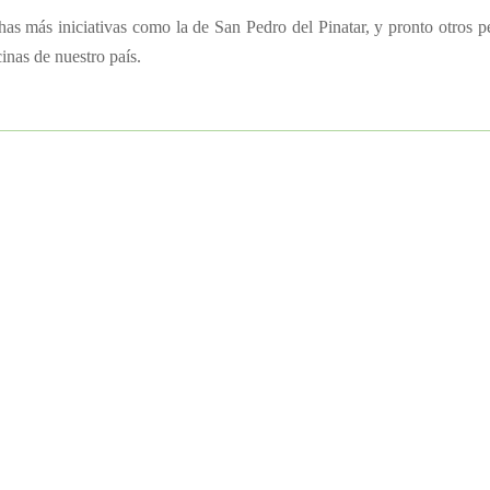
s más iniciativas como la de San Pedro del Pinatar, y pronto otros 
cinas de nuestro país.
e Dinbeat UNO® Horse Edition El cólico es una de las enfermedades di
eficaz serán la clave del éxito para combatir el cólico, sin embargo, se..