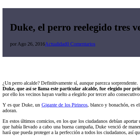
Duke, el perro reelegido tres 
por
Ago 26, 2016
Actualidad
0 Comentarios
¿Un perro alcalde? Definitivamente sí, aunque parezca sorprendente.
Duke, que así se llama este particular alcalde, fue elegido por pr
por ello los vecinos hayan vuelto a elegirlo por tercer año consecutivo
Y es que Duke, un
Gigante de los Pirineos
, blanco y bonachón, es el
adoran.
En estos últimos comicios, en los que los ciudadanos debían aportar 
que había llevado a cabo una buena campaña, Duke venció de manera ap
hará que pueda proteger a la perfección a todos los ciudadanos, así 