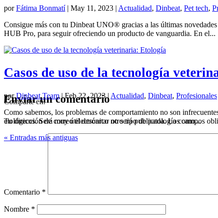
por
Fátima Bonmatí
|
May 11, 2023
|
Actualidad
,
Dinbeat
,
Pet tech
,
P
Consigue más con tu Dinbeat UNO® gracias a las últimas novedades En
HUB Pro, para seguir ofreciendo un producto de vanguardia. En el...
Casos de uso de la tecnología veterin
por
Dinbeat Team
|
Feb 22, 2023
|
Actualidad
,
Dinbeat
,
Profesionales
Enviar un comentario
Comparte en:
Como sabemos, los problemas de comportamiento no son infrecuentes en 
etológicos. Será muy útil descartar otro tipo de patología como...
Tu dirección de correo electrónico no será publicada.
Los campos obli
« Entradas más antiguas
Comentario
*
Nombre
*