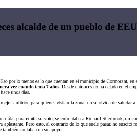
veces alcalde de un pueblo de EE
 Eso por lo menos es lo que cuentan en el municipio de Cormorant, en 
imera vez cuando tenía 7 años.
Desde entonces no ha cejado en el emp
 hace unos días.
 mejor anfitrión para quienes visitan la zona, no se olvida de saludar 
un dólar para emitir su voto, se enfrentaba a Richard Sherbrook, un c
lastante. Pero esto, al contrario de lo que suele pasar, no suscitó r
que también contaba con su apoyo.