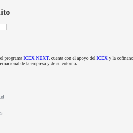
ito
el programa
ICEX NEXT
, cuenta con el apoyo del
ICEX
y la cofinan
nternacional de la empresa y de su entorno.
dad
es