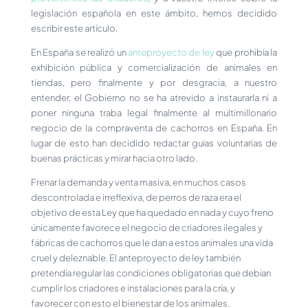
legislación española en este ámbito, hemos decidido
escribir este artículo.
En España se realizó un
anteproyecto de ley
que prohibía la
exhibición pública y comercialización de animales en
tiendas, pero finalmente y por desgracia, a nuestro
entender, el Gobierno no se ha atrevido a instaurarla ni a
poner ninguna traba legal finalmente al multimillonario
negocio de la compraventa de cachorros en España. En
lugar de esto han decidido redactar guías voluntarias de
buenas prácticas y mirar hacia otro lado.
Frenar la demanda y venta masiva, en muchos casos
descontrolada e irreflexiva, de perros de raza era el
objetivo de esta Ley que ha quedado en nada y cuyo freno
únicamente favorece el negocio de criadores ilegales y
fábricas de cachorros que le dan a estos animales una vida
cruel y deleznable. El anteproyecto de ley también
pretendía regular las condiciones obligatorias que debían
cumplir los criadores e instalaciones para la cría, y
favorecer con esto el bienestar de los animales.