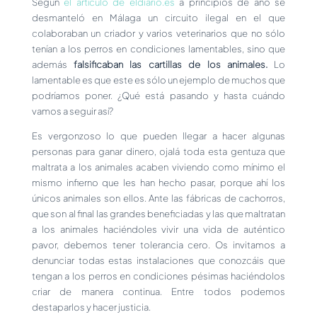
Según
el artículo de eldiario.es
a principios de año se
desmanteló en Málaga un circuito ilegal en el que
colaboraban un criador y varios veterinarios que no sólo
tenían a los perros en condiciones lamentables, sino que
además
falsificaban las cartillas de los animales.
Lo
lamentable es que este es sólo un ejemplo de muchos que
podríamos poner. ¿Qué está pasando y hasta cuándo
vamos a seguir así?
Es vergonzoso lo que pueden llegar a hacer algunas
personas para ganar dinero, ojalá toda esta gentuza que
maltrata a los animales acaben viviendo como mínimo el
mismo infierno que les han hecho pasar, porque ahí los
únicos animales son ellos. Ante las fábricas de cachorros,
que son al final las grandes beneficiadas y las que maltratan
a los animales haciéndoles vivir una vida de auténtico
pavor, debemos tener tolerancia cero. Os invitamos a
denunciar todas estas instalaciones que conozcáis que
tengan a los perros en condiciones pésimas haciéndolos
criar de manera continua. Entre todos podemos
destaparlos y hacer justicia.