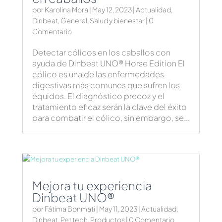
por
Karolina Mora
|
May 12, 2023
|
Actualidad
,
Dinbeat
,
General
,
Salud y bienestar
| 0
Comentario
Detectar cólicos en los caballos con
ayuda de Dinbeat UNO® Horse Edition El
cólico es una de las enfermedades
digestivas más comunes que sufren los
équidos. El diagnóstico precoz y el
tratamiento eficaz serán la clave del éxito
para combatir el cólico, sin embargo, se...
Mejora tu experiencia
Dinbeat UNO®
por
Fátima Bonmatí
|
May 11, 2023
|
Actualidad
,
Dinbeat
,
Pet tech
,
Productos
| 0 Comentario