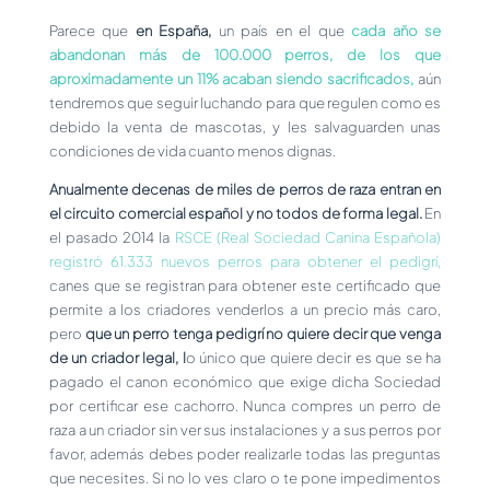
Parece que
en España,
un país en el que
cada año se
abandonan más de 100.000 perros, de los que
aproximadamente un 11% acaban siendo sacrificados,
aún
tendremos que seguir luchando para que regulen como es
debido la venta de mascotas, y les salvaguarden unas
condiciones de vida cuanto menos dignas.
Anualmente decenas de miles de perros de raza entran en
el circuito comercial español y no todos de forma legal.
En
el pasado 2014 la
RSCE (Real Sociedad Canina Española)
registró 61.333 nuevos perros para obtener el pedigrí,
canes que se registran para obtener este certificado que
permite a los criadores venderlos a un precio más caro,
pero
que un perro tenga pedigrí no quiere decir que venga
de un criador legal, l
o único que quiere decir es que se ha
pagado el canon económico que exige dicha Sociedad
por certificar ese cachorro. Nunca compres un perro de
raza a un criador sin ver sus instalaciones y a sus perros por
favor, además debes poder realizarle todas las preguntas
que necesites. Si no lo ves claro o te pone impedimentos