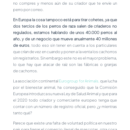
no compres y menos aún de su criador que te envíe un
perro por correo.
En Europa la cosa tampoco está para tirar cohetes, ya que
dos tercios de los perros de raza salen de criaderos no
regulados, estamos hablando de unos 40.000 perros al
año, y de un negocio que mueve anualmente 40 millones
de euros
, todo eso sin tener en cuenta a los particulares
que crían de vez en cuando y ponen a la venta los cachorros
sin registrarlos. Sin embargo este no es el mayor problema,
lo que hay que atacar de raíz son las fábricas o granjas
de cachorros.
La asociación continental
Eurogroup for Animals,
que lucha
por el bienestar animal, ha conseguido que la Comisión
Europea introduzca su nueva Ley de Salud Animal y que para
el 2020 todo criador y comerciante europeo tenga que
contar con un número de registro oficial, pero ¿y mientras
tanto qué?
Parece que existe una falta de voluntad política en nuestro
país para frenar el comercio ilegal de mascotas, otra cosa