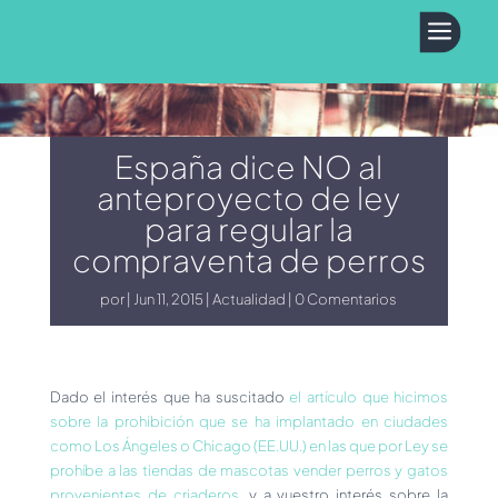
a
España dice NO al
anteproyecto de ley
para regular la
compraventa de perros
por
Jun 11, 2015
Actualidad
0 Comentarios
Dado el interés que ha suscitado
el artículo que hicimos
sobre la prohibición que se ha implantado en ciudades
como Los Ángeles o Chicago (EE.UU.) en las que por Ley se
prohíbe a las tiendas de mascotas vender perros y gatos
provenientes de criaderos
, y a vuestro interés sobre la