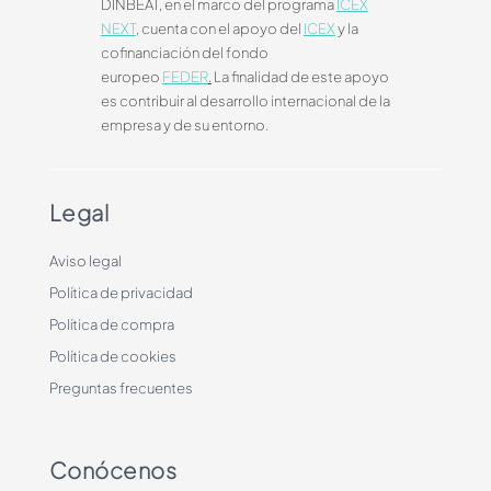
DINBEAT, en el marco del programa
ICEX
NEXT
, cuenta con el apoyo del
ICEX
y la
cofinanciación del fondo
europeo
FEDER
.
La finalidad de este apoyo
es contribuir al desarrollo internacional de la
empresa y de su entorno.
Legal
Aviso legal
Política de privacidad
Política de compra
Política de cookies
Preguntas frecuentes
Conócenos