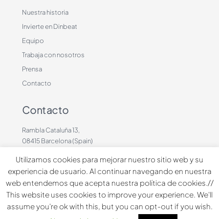
Nuestra historia
Invierte en Dinbeat
Equipo
Trabaja con nosotros
Prensa
Contacto
Contacto
Rambla Cataluña 13,
08415 Barcelona (Spain)
+34 636883660
Utilizamos cookies para mejorar nuestro sitio web y su
contacto@dinbeat.com
experiencia de usuario. Al continuar navegando en nuestra
web entendemos que acepta nuestra política de cookies.//
Copyright © 2026 Dindog Tech all rights reserved.
This website uses cookies to improve your experience. We'll
assume you're ok with this, but you can opt-out if you wish.
Español
English
Français