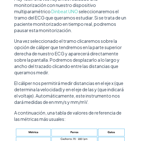
monitorización con nuestro dispositivo
multiparamétrico
Dinbeat UNO
seleccionaremos el
tramo del ECG que queramos estudiar. Si se trata de un
paciente monitorizado en tiempo real, podremos
pausar esta monitorización.
Una vez
seleccionado el tramo clicaremos sobre la
opción de cáliper que tendremos en la parte superior
derecha de nuestro ECG y aparecerá directamente
sobre la pantalla. Podremos desplazarlo a lo largo y
ancho del trazado clicando entre las distancias que
queramos medir.
El cáliper nos permitirá medir distancias en el eje x (que
determina la velocidad) y en el eje de las y (que indicará
el voltaje). Automáticamente, este instrumento nos
dará medidas de en mm/s y mm/mV.
A continuación, una tabla de valores de referencia de
las métricas más usuales: