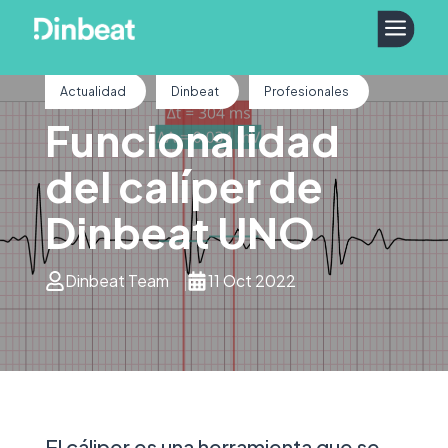
a
Actualidad
Dinbeat
Profesionales
Funcionalidad
del calíper de
Dinbeat UNO
Dinbeat Team
11 Oct 2022
El cáliper es una herramienta que se