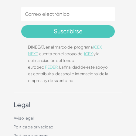
Suscribirse
DINBEAT, en el marco del programa
ICEX
NEXT
, cuenta con el apoyo del
ICEX
y la
cofinanciación del fondo
europeo
FEDER
.
La finalidad de este apoyo
es contribuir al desarrollo internacional de la
empresa y de su entorno.
Legal
Aviso legal
Política de privacidad
Política de compra