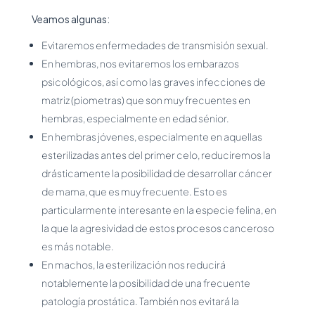
Veamos algunas:
Evitaremos enfermedades de transmisión sexual.
En hembras, nos evitaremos los embarazos
psicológicos, así como las graves infecciones de
matriz (piometras) que son muy frecuentes en
hembras, especialmente en edad sénior.
En hembras jóvenes, especialmente en aquellas
esterilizadas antes del primer celo, reduciremos la
drásticamente la posibilidad de desarrollar cáncer
de mama, que es muy frecuente. Esto es
particularmente interesante en la especie felina, en
la que la agresividad de estos procesos canceroso
es más notable.
En machos, la esterilización nos reducirá
notablemente la posibilidad de una frecuente
patología prostática. También nos evitará la