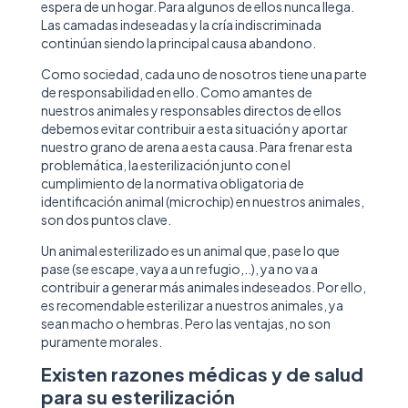
espera de un hogar. Para algunos de ellos nunca llega.
Las camadas indeseadas y la cría indiscriminada
continúan siendo la principal causa abandono.
Como sociedad, cada uno de nosotros tiene una parte
de responsabilidad en ello. Como amantes de
nuestros animales y responsables directos de ellos
debemos evitar contribuir a esta situación y aportar
nuestro grano de arena a esta causa. Para frenar esta
problemática, la esterilización junto con el
cumplimiento de la normativa obligatoria de
identificación animal (microchip) en nuestros animales,
son dos puntos clave.
Un animal esterilizado es un animal que, pase lo que
pase (se escape, vaya a un refugio,..), ya no va a
contribuir a generar más animales indeseados. Por ello,
es recomendable esterilizar a nuestros animales, ya
sean macho o hembras. Pero las ventajas, no son
puramente morales.
Existen razones médicas y de salud
para su esterilización