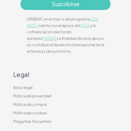
Suscribirse
DINBEAT, en el marco del programa
ICEX
NEXT
, cuenta con el apoyo del
ICEX
y la
cofinanciación del fondo
europeo
FEDER
.
La finalidad de este apoyo
es contribuir al desarrollo internacional de la
empresa y de su entorno.
Legal
Aviso legal
Política de privacidad
Política de compra
Política de cookies
Preguntas frecuentes