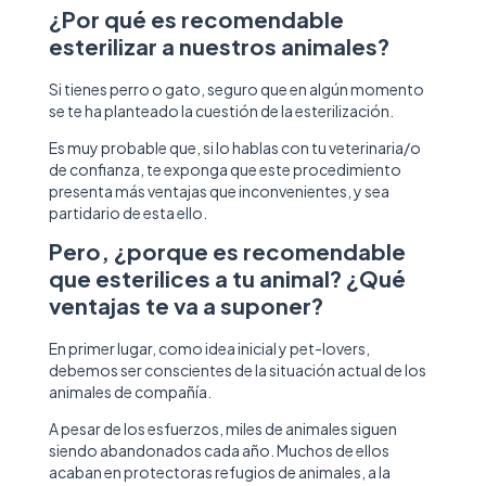
¿Por qué es recomendable
esterilizar a nuestros animales?
Si tienes perro o gato, seguro que en algún momento
se te ha planteado la cuestión de la esterilización.
Es muy probable que, si lo hablas con tu veterinaria/o
de confianza, te exponga que este procedimiento
presenta más ventajas que inconvenientes, y sea
partidario de esta ello.
Pero, ¿porque es recomendable
que esterilices a tu animal? ¿Qué
ventajas te va a suponer?
En primer lugar, como idea inicial y pet-lovers,
debemos ser conscientes de la situación actual de los
animales de compañía.
A pesar de los esfuerzos, miles de animales siguen
siendo abandonados cada año. Muchos de ellos
acaban en protectoras refugios de animales, a la