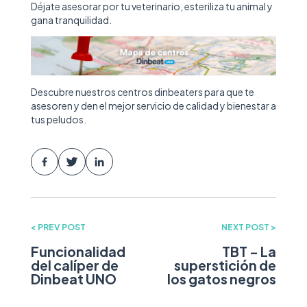
Déjate asesorar por tu veterinario, esteriliza tu animal y
gana tranquilidad.
Descubre nuestros centros dinbeaters para que te
asesoren y den el mejor servicio de calidad y bienestar a
tus peludos.
< PREV POST
NEXT POST >
Funcionalidad
TBT – La
del calíper de
superstición de
Dinbeat UNO
los gatos negros