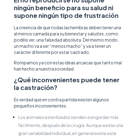
El no reproducirse no supone
ningún beneficio para su salud ni
supone ningún tipo de frustración
La creencia de que todas las hembras deben tener una
al menos camada para su bienestar y salud es, como
podéis ver, una falsedad absoluta. Del mismo modo,
un macho va a ser “menos macho” y va a tener un
carácter diferente por estar castrado.
Rompamos ya con estas ideas arcaicas que tanto mal
han hecho a nuestra sociedad.
¿Qué inconvenientes puede tener
la castración?
Es verdad que en contra partida existen algunos
pequeños inconvenientes:
Los animales esterilizados tienden a engordar más
fácilmente, después de la cirugía. Aunque existe una
gran variabilidad individual, en general existe esta