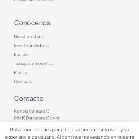
Conócenos
Nuestra historia
Invierte en Dinbeat
Equipo
Trabaja con nosotros
Prensa
Contacto
Contacto
Rambla Cataluña 13,
08415 Barcelona (Spain)
+34 636883660
Utilizamos cookies para mejorar nuestro sitio web y su
contacto@dinbeat.com
experiencia de usuario. Al continuar navegando en nuestra