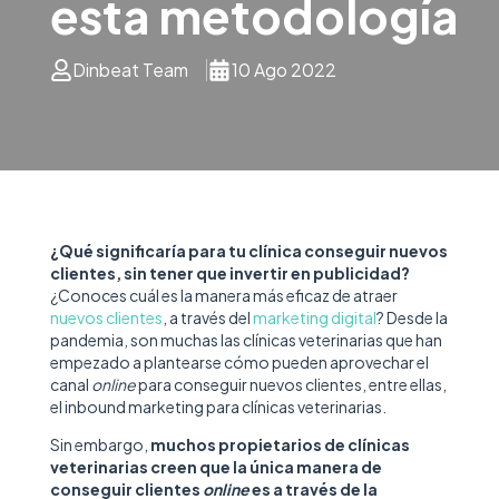
esta metodología
Dinbeat Team
10 Ago 2022
¿Qué significaría para tu clínica conseguir nuevos
clientes, sin tener que invertir en publicidad?
¿Conoces cuál es la manera más eficaz de atraer
nuevos clientes
, a través del
marketing digital
? Desde la
pandemia, son muchas las clínicas veterinarias que han
empezado a plantearse cómo pueden aprovechar el
canal
online
para conseguir nuevos clientes, entre ellas,
el inbound marketing para clínicas veterinarias.
Sin embargo,
muchos propietarios de clínicas
veterinarias creen que la única manera de
conseguir clientes
online
es a través de la