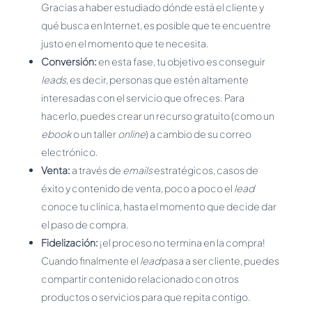
Gracias a haber estudiado dónde está el cliente y
qué busca en Internet, es posible que te encuentre
justo en el momento que te necesita.
Conversión:
en esta fase, tu objetivo es conseguir
leads
, es decir, personas que estén altamente
interesadas con el servicio que ofreces. Para
hacerlo, puedes crear un recurso gratuito (como un
ebook
o un taller
online
) a cambio de su correo
electrónico.
Venta:
a través de
emails
estratégicos, casos de
éxito y contenido de venta, poco a poco el
lead
conoce tu clínica, hasta el momento que decide dar
el paso de compra.
Fidelización:
¡el proceso no termina en la compra!
Cuando finalmente el
lead
pasa a ser cliente, puedes
compartir contenido relacionado con otros
productos o servicios para que repita contigo.