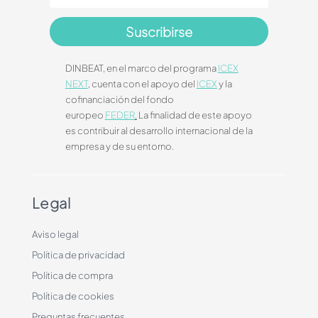
Suscribirse
DINBEAT, en el marco del programa
ICEX
NEXT
, cuenta con el apoyo del
ICEX
y la
cofinanciación del fondo
europeo
FEDER
.
La finalidad de este apoyo
es contribuir al desarrollo internacional de la
empresa y de su entorno.
Legal
Aviso legal
Política de privacidad
Política de compra
Política de cookies
Preguntas frecuentes