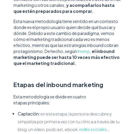
marketing u otros canales,
y acompañarlos hasta
que estén preparados para comprar.
Esta nueva metodología tiene sentido en un contexto
donde es el propio usuario quien decide qué buscar y
dónde. Debido a este cambio de paradigma, vemos
cómo el marketing tradicional cada vez es menos
efectivo, mientras que las estrategias inbound cobran
protagonismo. De hecho, según
Invesp
,
el inbound
marketing puede ser hasta 10 veces más efectivo
que el marketing tradicional.
Etapas del inbound marketing
Esta metodología se divide en cuatro
etapas principales:
Captación:
en esta etapa, la persona descubre y
simpatiza por primera vez con tu clínica a través de tu
blog, un vídeo, podcast,
ebook
,
redes sociales
…