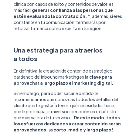
clínica con casos de éxito y contenidos de valor, es
más fácil
generar confianza a las personas que
estén evaluando la contratación.
Y, además, si eres
constante en tu comunicación, terminarás por
reforzar tu marca como experta en tu región.
Una estrategia para atraerlos
a todos
En definitiva, la creación de contenido estratégico
partiendo del inbound marketing es
la clave para
aprovechar a largo plazo el marketing digital.
Sin embargo, para poder sacarle partido te
recomendamos que conozcas todos los detalles del
cliente que te gustaría tener: qué necesidades tiene,
qué le preocupa, su nivel socioeconómico, qué es lo
que más valora de tu servicio…
De este modo, todos
los esfuerzos dedicados a crear contenido serán
aprovechados, ¡a corto, medio y largo plazo!