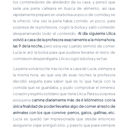
los contenedores de alrededor de su casa, y pensó que
sería una perra callejera en busca de alimento, así que
rápidamente preparó en una bolsa un poco de comida y se
la ofreció. Una vez la perra había comido un poco, para
sorpresa de la profesora, cogió la bolsa y salió corriendo
desparramando todo el contenido.
Al día siguiente Lilica
volvió a casa de la profesora exactamente a la misma hora,
las 9 de la noche,
pero esta vez cuando terminó de comer,
Lucía le ató la bolsa para que pudiera llevarse el resto de
comida sin desperdigarla. Lilica cogió la bolsa y se fue.
La perra volvía noche tras noche a casa de Lucía, siempre a
la misma hora, así que una de esas noches la profesora
decidió seguirla para saber qué es lo que hacía con la
comida que se guardaba, y pudo comprobar el inmenso
corazón y espíritu solidario que tiene Lilica. Para su sorpresa
esta perra
camina diariamente más de 6 kilómetros con la
única finalidad de poder llevarles algo de comer al resto de
animales con los que convive: perros, gatos, gallinas, etc.
Lucia se quedó tan impresionada que desde entonces
asegura no viajar a ningún sitio, y pase lo que pase siempre