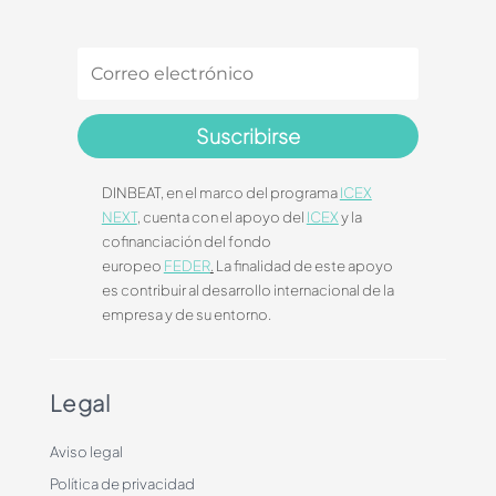
Suscribirse
DINBEAT, en el marco del programa
ICEX
NEXT
, cuenta con el apoyo del
ICEX
y la
cofinanciación del fondo
europeo
FEDER
.
La finalidad de este apoyo
es contribuir al desarrollo internacional de la
empresa y de su entorno.
Legal
Aviso legal
Política de privacidad