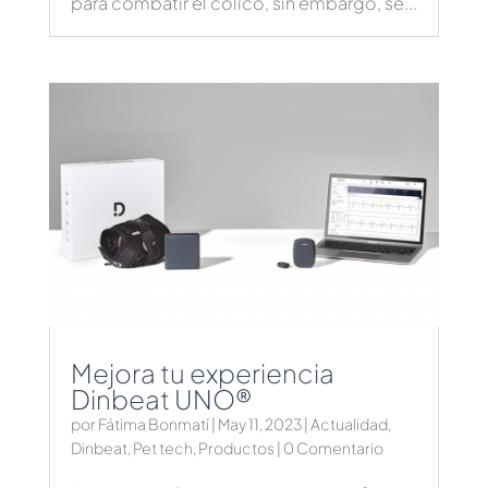
para combatir el cólico, sin embargo, se...
Mejora tu experiencia
Dinbeat UNO®
por
Fátima Bonmatí
|
May 11, 2023
|
Actualidad
,
Dinbeat
,
Pet tech
,
Productos
| 0 Comentario