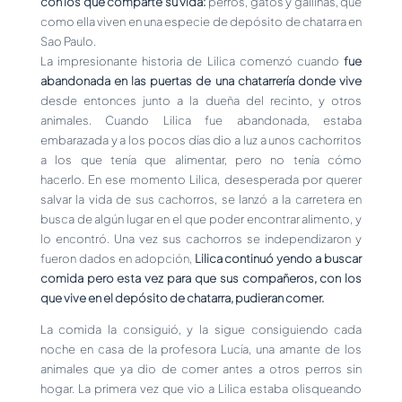
con los que comparte su vida:
perros, gatos y gallinas, que
como ella viven en una especie de depósito de chatarra en
Sao Paulo.
La impresionante historia de Lilica comenzó cuando
fue
abandonada en las puertas de una chatarrería donde vive
desde entonces junto a la dueña del recinto, y otros
animales. Cuando Lilica fue abandonada, estaba
embarazada y a los pocos días dio a luz a unos cachorritos
a los que tenía que alimentar, pero no tenía cómo
hacerlo. En ese momento Lilica, desesperada por querer
salvar la vida de sus cachorros, se lanzó a la carretera en
busca de algún lugar en el que poder encontrar alimento, y
lo encontró. Una vez sus cachorros se independizaron y
fueron dados en adopción,
Lilica continuó yendo a buscar
comida pero esta vez para que sus compañeros, con los
que vive en el depósito de chatarra, pudieran comer.
La comida la consiguió, y la sigue consiguiendo cada
noche en casa de la profesora Lucía, una amante de los
animales que ya dio de comer antes a otros perros sin
hogar. La primera vez que vio a Lilica estaba olisqueando