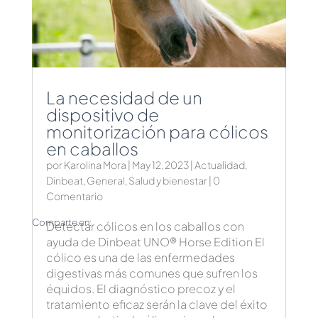
La necesidad de un
dispositivo de
monitorización para cólicos
en caballos
por
Karolina Mora
|
May 12, 2023
|
Actualidad
,
Dinbeat
,
General
,
Salud y bienestar
| 0
Comentario
Comparte en:
Detectar cólicos en los caballos con
ayuda de Dinbeat UNO® Horse Edition El
cólico es una de las enfermedades
digestivas más comunes que sufren los
équidos. El diagnóstico precoz y el
tratamiento eficaz serán la clave del éxito