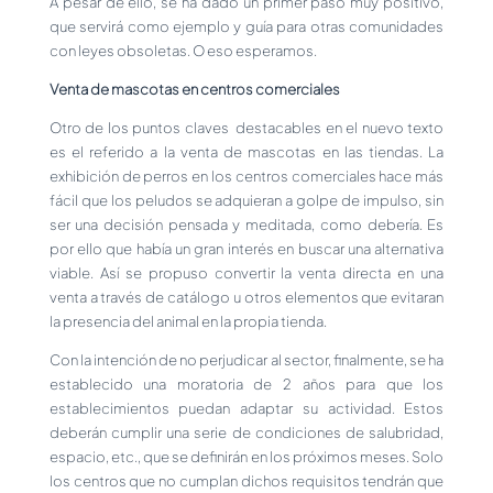
A pesar de ello, se ha dado un primer paso muy positivo,
que servirá como ejemplo y guía para otras comunidades
con leyes obsoletas. O eso esperamos.
Venta de mascotas en centros comerciales
Otro de los puntos claves destacables en el nuevo texto
es el referido a la venta de mascotas en las tiendas. La
exhibición de perros en los centros comerciales hace más
fácil que los peludos se adquieran a golpe de impulso, sin
ser una decisión pensada y meditada, como debería. Es
por ello que había un gran interés en buscar una alternativa
viable. Así se propuso convertir la venta directa en una
venta a través de catálogo u otros elementos que evitaran
la presencia del animal en la propia tienda.
Con la intención de no perjudicar al sector, finalmente, se ha
establecido una moratoria de 2 años para que los
establecimientos puedan adaptar su actividad. Estos
deberán cumplir una serie de condiciones de salubridad,
espacio, etc., que se definirán en los próximos meses. Solo
los centros que no cumplan dichos requisitos tendrán que