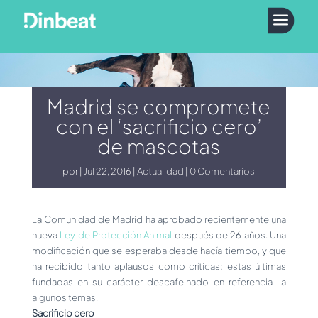
a
Madrid se compromete
con el ‘sacrificio cero’
de mascotas
por
Jul 22, 2016
Actualidad
0 Comentarios
La Comunidad de Madrid ha aprobado recientemente una
nueva
Ley de Protección Animal
después de 26 años. Una
modificación que se esperaba desde hacía tiempo, y que
ha recibido tanto aplausos como críticas; estas últimas
fundadas en su carácter descafeinado en referencia a
algunos temas.
Sacrificio cero