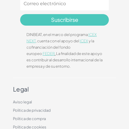
Suscribirse
DINBEAT, en el marco del programa
ICEX
NEXT
, cuenta con el apoyo del
ICEX
y la
cofinanciación del fondo
europeo
FEDER
.
La finalidad de este apoyo
es contribuir al desarrollo internacional de la
empresa y de su entorno.
Legal
Aviso legal
Política de privacidad
Política de compra
Política de cookies