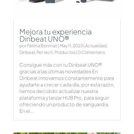
Mejora tu experiencia
Dinbeat UNO®
por
Fátima Bonmatí
|
May 11, 2023
|
Actualidad
,
Dinbeat
,
Pet tech
,
Productos
| 0 Comentario
Consigue más con tu Dinbeat UNO®
gracias a las últimas novedades En
Dinbeat innovamos constantemente para
ayudarte a crecer cada día, por esta razón,
hemos decidido actualizar nuestra
plataforma y lanzar HUB Pro, para seguir
ofreciendo un producto de vanguardia.
En el...