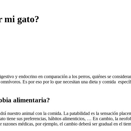
r mi gato?
 digestivo y endocrino en comparación a los perros, quiénes se consider
es omnívoros.
Es por eso por lo que necesitan una dieta y comida específi
fobia alimentaria?
ndrá nuestro animal con la comida.
La patabilidad es la sensación placen
ato tiene sus preferencias, hábitos alimenticios, … En cambio, l
a neofo
or razones médicas, por ejemplo, el cambio deberá ser gradual en el tie