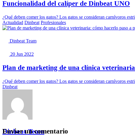
Funcionalidad del calíper de Dinbeat UNO
¿Qué deben comer los gatos? Los gatos se consideran carnívoros estric
Actualidad
Dinbeat
Profesionales
Dinbeat Team
20 Jun 2022
Plan de marketing de una clínica veterinari
¿Qué deben comer los gatos? Los gatos se consideran carnívoros estric
Dinbeat
Enviar un comentario
Dinbeat Team