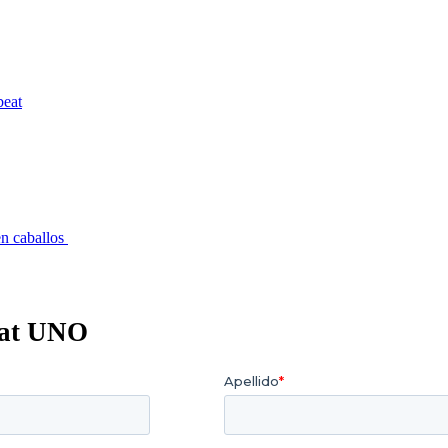
beat
en caballos
eat UNO