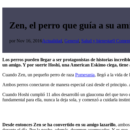
Zen, el perro que guía a su am
por
Nov 16, 2016
Actualidad
,
General
,
Salud y bienestar
0 Coment
Los perros pueden llegar a ser protagonistas de historias increíbl
un amigo. Y por suerte Hoshi, una American Eskimo ciega, tiene a
Cuando Zen, un pequeño perro de raza
Pomerania
, llegó a la vida d
Ambos perros conectaron de manera especial casi desde el principio.
Cuando Hoshi cumplió 11 años desarrolló un glaucoma del que tuvo 
fundamental para ella, nunca la deja sola, y comenzó a cuidarla insti
Desde entonces Zen se ha convertido en su amigo lazarillo
, ambos
durante el día. Por la noche, además, duermen acurrucados. Y es que, a 