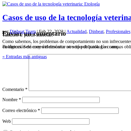
Casos de uso de la tecnología veterin
por
Dinbeat Team
|
Feb 22, 2023
|
Actualidad
,
Dinbeat
,
Profesionales
Enviar un comentario
También te puede interesar:
Como sabemos, los problemas de comportamiento no son infrecuentes en 
etológicos. Será muy útil descartar otro tipo de patología como...
Tu dirección de correo electrónico no será publicada.
Los campos obli
« Entradas más antiguas
Comentario
*
Nombre
*
Correo electrónico
*
Web