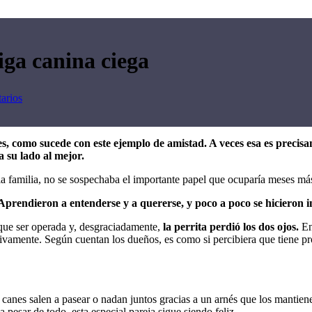
iga canina ciega
arios
es, como sucede con este ejemplo de amistad. A veces esa es precisam
 su lado al mejor.
e la familia, no se sospechaba el importante papel que ocuparía meses má
Aprendieron a entenderse y a quererse, y poco a poco se hicieron i
que ser operada y, desgraciadamente,
la perrita perdió los dos ojos.
En
ntivamente. Según cuentan los dueños, es como si percibiera que tiene p
 canes salen a pasear o nadan juntos gracias a un arnés que los mantie
pesar de todo, esta especial pareja sigue siendo feliz.