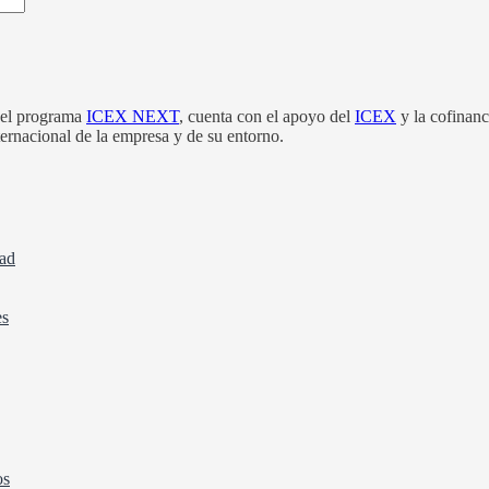
el programa
ICEX NEXT
, cuenta con el apoyo del
ICEX
y la cofinan
nternacional de la empresa y de su entorno.
dad
es
os